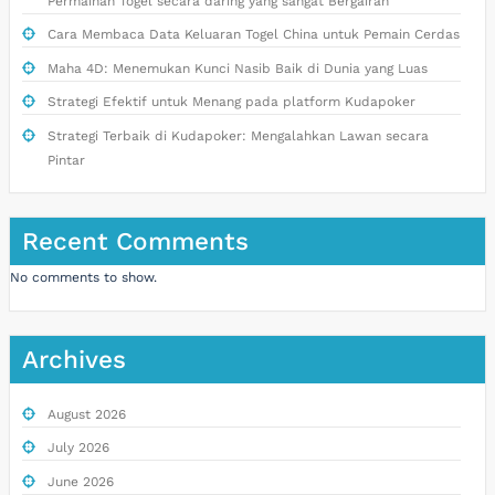
Permainan Togel secara daring yang sangat Bergairah
Cara Membaca Data Keluaran Togel China untuk Pemain Cerdas
Maha 4D: Menemukan Kunci Nasib Baik di Dunia yang Luas
Strategi Efektif untuk Menang pada platform Kudapoker
Strategi Terbaik di Kudapoker: Mengalahkan Lawan secara
Pintar
Recent Comments
No comments to show.
Archives
August 2026
July 2026
June 2026