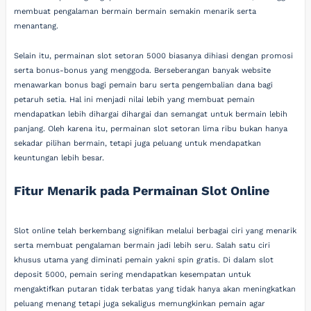
membuat pengalaman bermain bermain semakin menarik serta
menantang.
Selain itu, permainan slot setoran 5000 biasanya dihiasi dengan promosi
serta bonus-bonus yang menggoda. Berseberangan banyak website
menawarkan bonus bagi pemain baru serta pengembalian dana bagi
petaruh setia. Hal ini menjadi nilai lebih yang membuat pemain
mendapatkan lebih dihargai dihargai dan semangat untuk bermain lebih
panjang. Oleh karena itu, permainan slot setoran lima ribu bukan hanya
sekadar pilihan bermain, tetapi juga peluang untuk mendapatkan
keuntungan lebih besar.
Fitur Menarik pada Permainan Slot Online
Slot online telah berkembang signifikan melalui berbagai ciri yang menarik
serta membuat pengalaman bermain jadi lebih seru. Salah satu ciri
khusus utama yang diminati pemain yakni spin gratis. Di dalam slot
deposit 5000, pemain sering mendapatkan kesempatan untuk
mengaktifkan putaran tidak terbatas yang tidak hanya akan meningkatkan
peluang menang tetapi juga sekaligus memungkinkan pemain agar