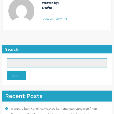
Written by:
RAf4L
View All Posts
Search
Search
Recent Posts
Menguraikan Kunci Rakyat4D: kemenangan yang signifikan