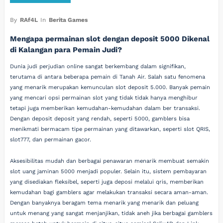
By
RAf4L
In
Berita Games
Mengapa permainan slot dengan deposit 5000 Dikenal
di Kalangan para Pemain Judi?
Dunia judi perjudian online sangat berkembang dalam signifikan,
terutama di antara beberapa pemain di Tanah Air. Salah satu fenomena
yang menarik merupakan kemunculan slot deposit 5.000. Banyak pemain
yang mencari opsi permainan slot yang tidak tidak hanya menghibur
tetapi juga memberikan kemudahan-kemudahan dalam ber transaksi.
Dengan deposit deposit yang rendah, seperti 5000, gamblers bisa
menikmati bermacam tipe permainan yang ditawarkan, seperti slot QRIS,
slot777, dan permainan gacor.
Aksesibilitas mudah dan berbagai penawaran menarik membuat semakin
slot uang jaminan 5000 menjadi populer. Selain itu, sistem pembayaran
yang disediakan fleksibel, seperti juga deposi melalui qris, memberikan
kemudahan bagi gamblers agar melakukan transaksi secara aman-aman.
Dengan banyaknya beragam tema menarik yang menarik dan peluang
untuk menang yang sangat menjanjikan, tidak aneh jika berbagai gamblers