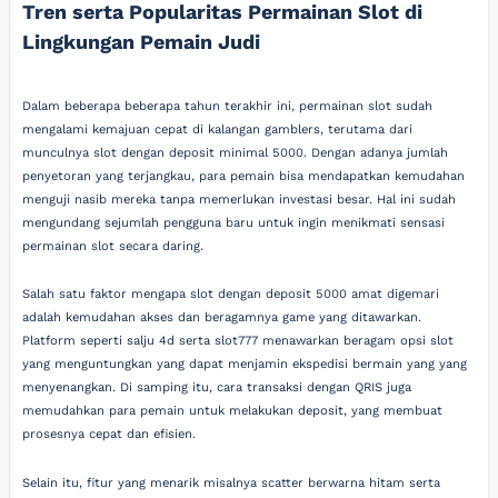
Tren serta Popularitas Permainan Slot di
Lingkungan Pemain Judi
Dalam beberapa beberapa tahun terakhir ini, permainan slot sudah
mengalami kemajuan cepat di kalangan gamblers, terutama dari
munculnya slot dengan deposit minimal 5000. Dengan adanya jumlah
penyetoran yang terjangkau, para pemain bisa mendapatkan kemudahan
menguji nasib mereka tanpa memerlukan investasi besar. Hal ini sudah
mengundang sejumlah pengguna baru untuk ingin menikmati sensasi
permainan slot secara daring.
Salah satu faktor mengapa slot dengan deposit 5000 amat digemari
adalah kemudahan akses dan beragamnya game yang ditawarkan.
Platform seperti salju 4d serta slot777 menawarkan beragam opsi slot
yang menguntungkan yang dapat menjamin ekspedisi bermain yang yang
menyenangkan. Di samping itu, cara transaksi dengan QRIS juga
memudahkan para pemain untuk melakukan deposit, yang membuat
prosesnya cepat dan efisien.
Selain itu, fitur yang menarik misalnya scatter berwarna hitam serta