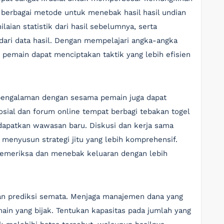
erbagai metode untuk menebak hasil hasil undian
aian statistik dari hasil sebelumnya, serta
dari data hasil. Dengan mempelajari angka-angka
, pemain dapat menciptakan taktik yang lebih efisien
n pengalaman dengan sesama pemain juga dapat
sosial dan forum online tempat berbagi tebakan togel
patkan wawasan baru. Diskusi dan kerja sama
enyusun strategi jitu yang lebih komprehensif.
memeriksa dan menebak keluaran dengan lebih
lkan prediksi semata. Menjaga manajemen dana yang
rmain yang bijak. Tentukan kapasitas pada jumlah yang