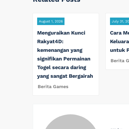
August 1, 2026
July 31, 2
Menguraikan Kunci
Cara M
Rakyat4D:
Keluara
kemenangan yang
untuk 
signifikan Permainan
Berita 
Togel secara daring
yang sangat Bergairah
Berita Games