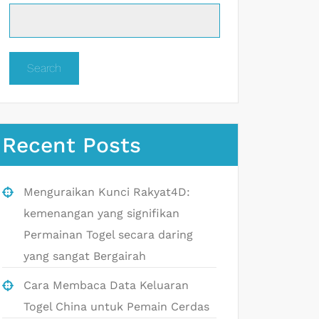
Search
Recent Posts
Menguraikan Kunci Rakyat4D:
kemenangan yang signifikan
Permainan Togel secara daring
yang sangat Bergairah
Cara Membaca Data Keluaran
Togel China untuk Pemain Cerdas