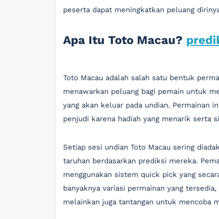
peserta dapat meningkatkan peluang diriny
Apa Itu Toto Macau?
predi
Toto Macau adalah salah satu bentuk permai
menawarkan peluang bagi pemain untuk m
yang akan keluar pada undian. Permainan ini
penjudi karena hadiah yang menarik serta s
Setiap sesi undian Toto Macau sering diad
taruhan berdasarkan prediksi mereka. Pema
menggunakan sistem quick pick yang seca
banyaknya variasi permainan yang tersedia
melainkan juga tantangan untuk mencoba m