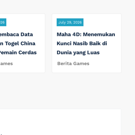
026
July 29, 2026
embaca Data
Maha 4D: Menemukan
n Togel China
Kunci Nasib Baik di
Pemain Cerdas
Dunia yang Luas
Games
Berita Games