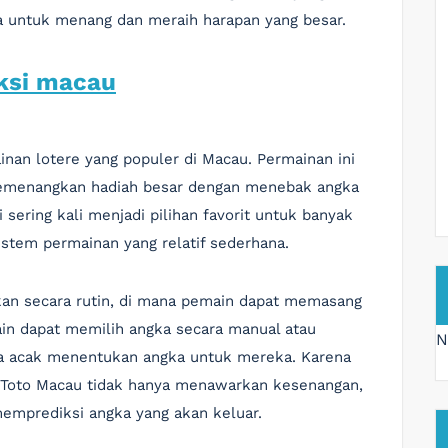
a untuk menang dan meraih harapan yang besar.
ksi macau
nan lotere yang populer di Macau. Permainan ini
emenangkan hadiah besar dengan menebak angka
 sering kali menjadi pilihan favorit untuk banyak
istem permainan yang relatif sederhana.
akan secara rutin, di mana pemain dapat memasang
in dapat memilih angka secara manual atau
N
ra acak menentukan angka untuk mereka. Karena
, Toto Macau tidak hanya menawarkan kesenangan,
emprediksi angka yang akan keluar.