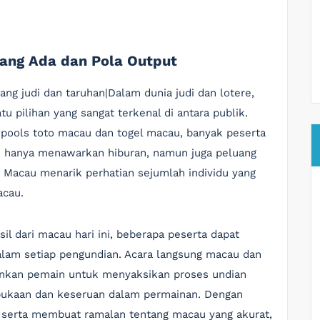
ang Ada dan Pola Output
ng judi dan taruhan|Dalam dunia judi dan lotere,
 pilihan yang sangat terkenal di antara publik.
pools toto macau dan togel macau, banyak peserta
n hanya menawarkan hiburan, namun juga peluang
 Macau menarik perhatian sejumlah individu yang
acau.
il dari macau hari ini, beberapa peserta dapat
alam setiap pengundian. Acara langsung macau dan
nkan pemain untuk menyaksikan proses undian
rbukaan dan keseruan dalam permainan. Dengan
serta membuat ramalan tentang macau yang akurat,