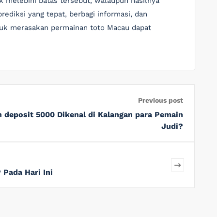
uk melebihi batas tersebut, walaupun hasilnya
diksi yang tepat, berbagi informasi, dan
ntuk merasakan permainan toto Macau dapat
Previous post
 deposit 5000 Dikenal di Kalangan para Pemain
Judi?
Pada Hari Ini