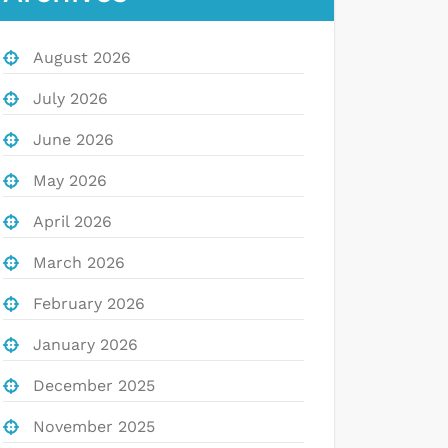
August 2026
July 2026
June 2026
May 2026
April 2026
March 2026
February 2026
January 2026
December 2025
November 2025