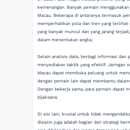
kemenangan. Banyak pemain menggunakan b
Macau. Beberapa di antaranya termasuk penil
memperhatikan pola dan tren yang terlihat 
yang banyak muncul dan yang jarang terjadi
dalam menentukan angka.
Selain analisis data, berbagi informasi da
menyediakan taktik yang efektif. Jaringan 
Macau dapat membuka peluang untuk menda
dengan pemain lain dapat membantu dalam m
Dengan bekerja sama, para pemain dapat 
bijaksana.
Di sisi lain, krusial untuk tidak menganda
disiplin juga adalah bagian dari strategi be