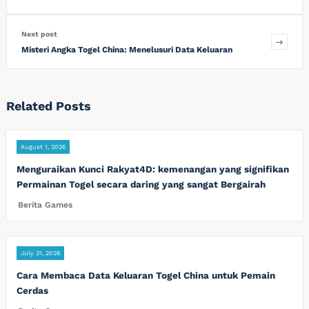
Next post
Misteri Angka Togel China: Menelusuri Data Keluaran
Related Posts
August 1, 2026
Menguraikan Kunci Rakyat4D: kemenangan yang signifikan
Permainan Togel secara daring yang sangat Bergairah
Berita Games
July 31, 2026
Cara Membaca Data Keluaran Togel China untuk Pemain
Cerdas