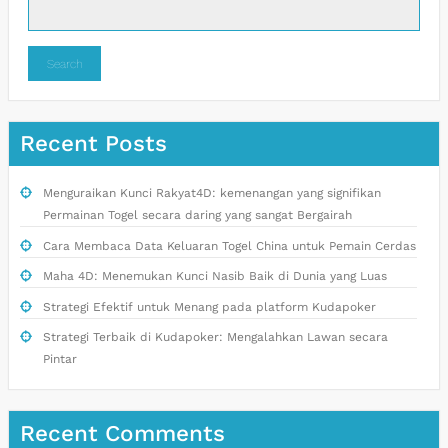
Search
Recent Posts
Menguraikan Kunci Rakyat4D: kemenangan yang signifikan
Permainan Togel secara daring yang sangat Bergairah
Cara Membaca Data Keluaran Togel China untuk Pemain Cerdas
Maha 4D: Menemukan Kunci Nasib Baik di Dunia yang Luas
Strategi Efektif untuk Menang pada platform Kudapoker
Strategi Terbaik di Kudapoker: Mengalahkan Lawan secara
Pintar
Recent Comments