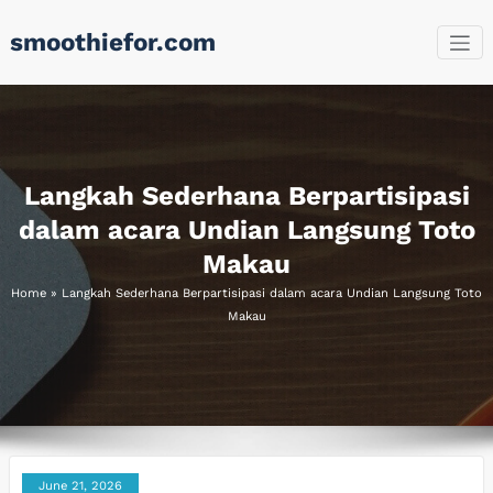
Skip
smoothiefor.com
to
content
Langkah Sederhana Berpartisipasi
dalam acara Undian Langsung Toto
Makau
Home
»
Langkah Sederhana Berpartisipasi dalam acara Undian Langsung Toto
Makau
June 21, 2026