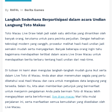
By
RAf4L
In
Berita Games
Langkah Sederhana Berpartisipasi dalam acara Undian
Langsung Toto Makau
Toto Macau Live Draw telah jadi salah satu aktivitas yang dinantikan oleh
banyak orang, terutama untuk para pecinta perjudian. Dengan kehadiran
teknologi modern yang canggih, prosedur melihat hasil-hasil undian jadi
semakin mudah serta menyegarkan. Banyak beberapa orang ingin tahu
bagaimana mendapatkan terlibat dalam acara Live Draw Macau untuk
mendapatkan berita terbaru tentang hasil undian dari real-time.
Di tulisan ini kami akan mengulas langkah-langkah mudah guna ikut serta
dalam Live Toto di Macau. Anda akan akan menemukan segala yang perlu
diketahui soal Hasil Macau dan cara untuk mengakses data langsung yang
tersedia. Selain itu, kita akan memberikan petunjuk yang bermanfaat
untuk menjamin pengalaman Anda pada bermain Toto di Macau lebih
mengasyikkan serta berinformasi.
live draw macau
Mari kita mulai
perjalanan ini, serta manfaatkan semua kemudahan yang disediakan oleh
Live Macau.