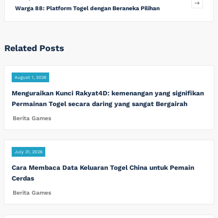
Warga 88: Platform Togel dengan Beraneka Pilihan
Related Posts
August 1, 2026
Menguraikan Kunci Rakyat4D: kemenangan yang signifikan
Permainan Togel secara daring yang sangat Bergairah
Berita Games
July 31, 2026
Cara Membaca Data Keluaran Togel China untuk Pemain
Cerdas
Berita Games