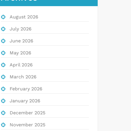
August 2026
July 2026
June 2026
May 2026
April 2026
March 2026
February 2026
January 2026
December 2025
November 2025