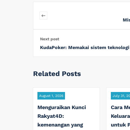
Mi
Next post
KudaPoker: Memakai sistem teknologi
Related Posts
August 1, 2026
July 31, 2
Menguraikan Kunci
Cara M
Rakyat4D:
Keluara
kemenangan yang
untuk 