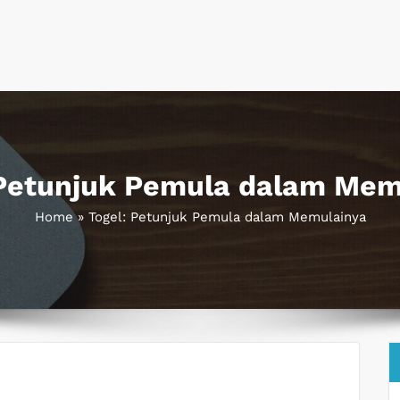
 Petunjuk Pemula dalam Mem
Home
»
Togel: Petunjuk Pemula dalam Memulainya