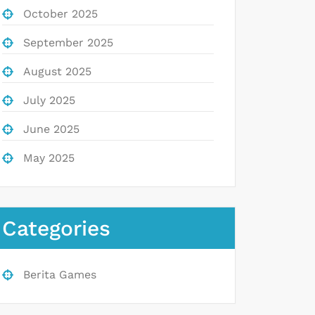
October 2025
September 2025
August 2025
July 2025
June 2025
May 2025
Categories
Berita Games