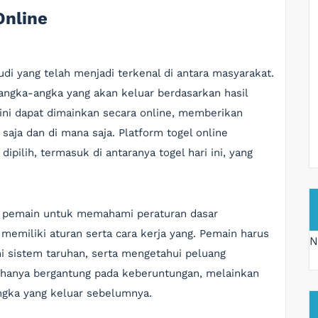
Online
udi yang telah menjadi terkenal di antara masyarakat.
ngka-angka yang akan keluar berdasarkan hasil
kini dapat dimainkan secara online, memberikan
aja dan di mana saja. Platform togel online
ilih, termasuk di antaranya togel hari ini, yang
i pemain untuk memahami peraturan dasar
 memiliki aturan serta cara kerja yang. Pemain harus
N
 sistem taruhan, serta mengetahui peluang
hanya bergantung pada keberuntungan, melainkan
ngka yang keluar sebelumnya.