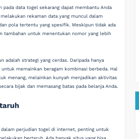
n pada data togel sekarang dapat membantu Anda
an melakukan rekaman data yang muncul dalam
an pola tertentu yang spesifik. Meskipun tidak ada
an tambahan untuk menentukan nomor yang lebih
un adalah strategi yang cerdas. Daripada hanya
n untuk memainkan beragam kombinasi berbeda. Hal
tuk menang, melainkan kunyah menjadikan aktivitas
n secara bijak dan memasang batas pada belanja Anda.
taruh
dalam perjudian togel di internet, penting untuk
elakukan bertaruh. Ada banyak situs yang bisa