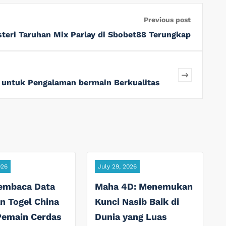
Previous post
steri Taruhan Mix Parlay di Sbobet88 Terungkap
 untuk Pengalaman bermain Berkualitas
026
July 29, 2026
embaca Data
Maha 4D: Menemukan
n Togel China
Kunci Nasib Baik di
Pemain Cerdas
Dunia yang Luas