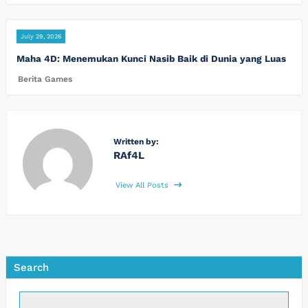
July 29, 2026
Maha 4D: Menemukan Kunci Nasib Baik di Dunia yang Luas
Berita Games
Written by:
RAf4L
View All Posts
Search