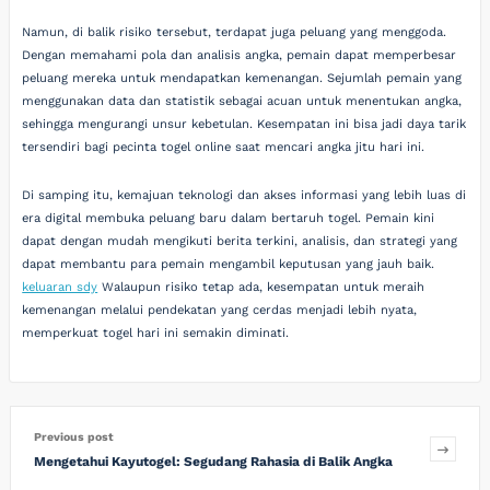
Namun, di balik risiko tersebut, terdapat juga peluang yang menggoda.
Dengan memahami pola dan analisis angka, pemain dapat memperbesar
peluang mereka untuk mendapatkan kemenangan. Sejumlah pemain yang
menggunakan data dan statistik sebagai acuan untuk menentukan angka,
sehingga mengurangi unsur kebetulan. Kesempatan ini bisa jadi daya tarik
tersendiri bagi pecinta togel online saat mencari angka jitu hari ini.
Di samping itu, kemajuan teknologi dan akses informasi yang lebih luas di
era digital membuka peluang baru dalam bertaruh togel. Pemain kini
dapat dengan mudah mengikuti berita terkini, analisis, dan strategi yang
dapat membantu para pemain mengambil keputusan yang jauh baik.
keluaran sdy
Walaupun risiko tetap ada, kesempatan untuk meraih
kemenangan melalui pendekatan yang cerdas menjadi lebih nyata,
memperkuat togel hari ini semakin diminati.
Previous post
Mengetahui Kayutogel: Segudang Rahasia di Balik Angka