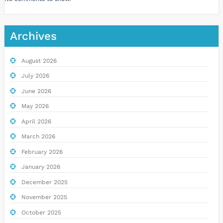
Archives
August 2026
July 2026
June 2026
May 2026
April 2026
March 2026
February 2026
January 2026
December 2025
November 2025
October 2025