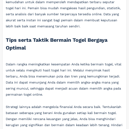
kemudahan untuk dalam memperoleh mendapatkan terbaru seputar
togel hari ini. Pemain bisa mudah mengakses hasil pengundian, statistik,
serta analisis dari banyak sumber terpercaya tersedia online. Data yang
akurat serta instan ini sangat bagi pemain dalam membuat keputusan
lebih baik baik saat memasang taruhan sendiri.
Tips serta Taktik Bermain Togel Bergaya
Optimal
Dalam rangka meningkatkan kesempatan Anda ketika bermain togel, vital
untuk selalu mengikuti hasil togel hari ini. Melalui menyimak hasil
terbaru, Anda bisa menemukan pola dan tren yang kemungkinan terjadi.
Data ini dapat menunjang Anda dalam memilih angka-angka mana yang
sering muncul, sehingga dapat menjadi acuan dalam memilih angka pada
permainan togel online.
Strategi lainnya adalah mengelola finansial Anda secara baik. Tentukanlah
batasan seberapa yang berani Anda gunakan setiap kali bermain togel.
Dengan memiliki rencana keuangan yang jelas, Anda bisa menghindari
kerugian yang signifikan dan bermain dalam keadaan lebih tenang. Hindari