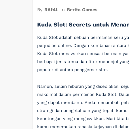
By
RAf4L
In
Berita Games
Kuda Slot: Secrets untuk Menan
Kuda Slot adalah sebuah permainan seru y
perjudian online. Dengan kombinasi antara
Kuda Slot menawarkan sensasi bermain yang
berbagai jenis tema dan fitur menonjol ya
populer di antara penggemar slot.
Namun, selain hiburan yang disediakan, se
maksimal dalam permainan Kuda Slot. Dalam
yang dapat membantu Anda menambah pelua
strategi dan pengetahuan yang tepat, kamu
keuntungan yang mengasyikkan. Mari kita te
kamu menemukan rahasia kejayaan di dala