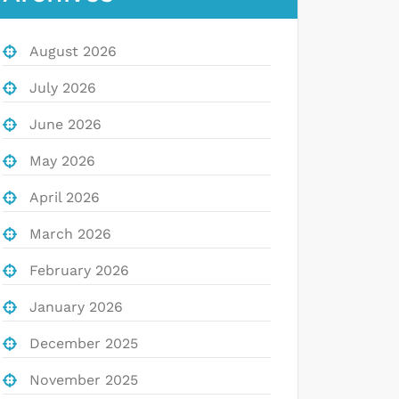
August 2026
July 2026
June 2026
May 2026
April 2026
March 2026
February 2026
January 2026
December 2025
November 2025