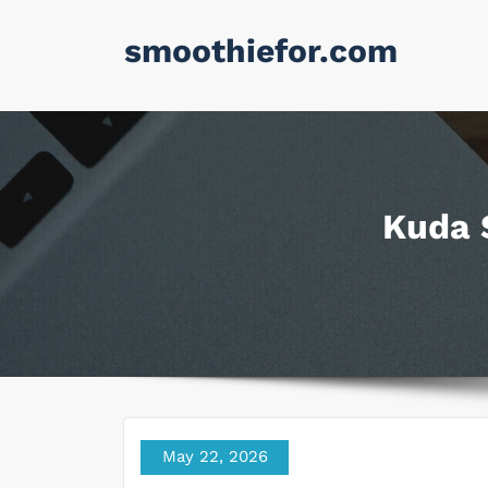
Skip
smoothiefor.com
to
content
Kuda 
May 22, 2026