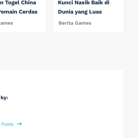
n Togel China
Kunci Nasib Baik di
Pemain Cerdas
Dunia yang Luas
Games
Berita Games
 by:
l Posts