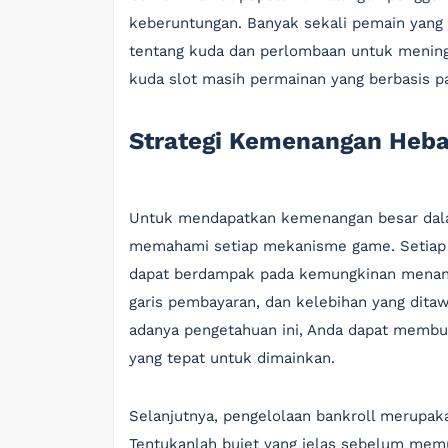
keberuntungan. Banyak sekali pemain yan
tentang kuda dan perlombaan untuk mening
kuda slot masih permainan yang berbasis p
Strategi Kemenangan Heba
Untuk mendapatkan kemenangan besar dala
memahami setiap mekanisme game. Setiap jen
dapat berdampak pada kemungkinan menan
garis pembayaran, dan kelebihan yang dit
adanya pengetahuan ini, Anda dapat membua
yang tepat untuk dimainkan.
Selanjutnya, pengelolaan bankroll merupaka
Tentukanlah bujet yang jelas sebelum memul