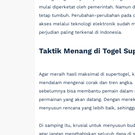
mulai diperketat oleh pemerintah. Namun d
tetap tumbuh. Perubahan-perubahan pada 
akses melalui teknologi elektronik sudah m
perjudian paling terkenal di Indonesia.
Taktik Menang di Togel Su
Agar meraih hasil maksimal di supertogel,
mendalam mengenai corak dan tren angka. D
sebelumnya bisa membantu pemain dalam m
permainan yang akan datang. Dengan mere
menyusun rencana yang lebih baik, sehin
Di samping itu, krusial untuk menyusun bud
agar jangan menghabiskan seluruh dana di s