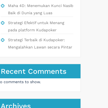
Maha 4D: Menemukan Kunci Nasib
Baik di Dunia yang Luas
Strategi Efektif untuk Menang
pada platform Kudapoker
Strategi Terbaik di Kudapoker:
Mengalahkan Lawan secara Pintar
Recent Comments
o comments to show.
Archives