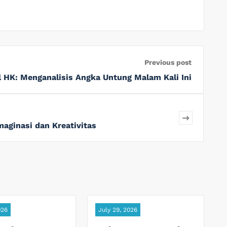
Previous post
l HK: Menganalisis Angka Untung Malam Kali Ini
ginasi dan Kreativitas
026
July 29, 2026