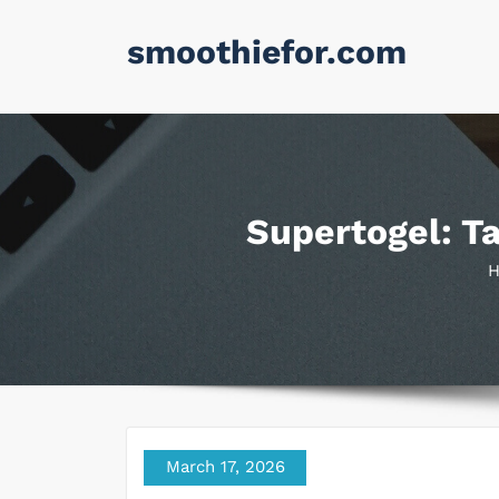
Skip
smoothiefor.com
to
content
Supertogel: T
March 17, 2026