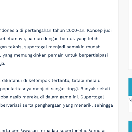
ndonesia di pertengahan tahun 2000-an. Konsep judi
a sebelumnya, namun dengan bentuk yang lebih
gan teknis, supertogel menjadi semakin mudah
ne, yang memungkinkan pemain untuk berpartisipasi
ja.
diketahui di kelompok tertentu, tetapi melalui
popularitasnya menjadi sangat tinggi. Banyak sekali
oba nasib mereka di dalam game ini. Supertogel
N
bervariasi serta penghargaan yang menarik, sehingga
 serta pengawasan terhadap supertogel juga mulai