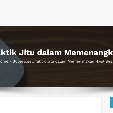
aktik Jitu dalam Memenangk
Home
»
Supertogel: Taktik Jitu dalam Memenangkan Hasil Bes