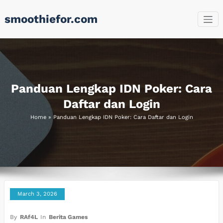
Skip
smoothiefor.com
to
content
Panduan Lengkap IDN Poker: Cara
Daftar dan Login
Home
»
Panduan Lengkap IDN Poker: Cara Daftar dan Login
March 3, 2026
By
RAf4L
In
Berita Games