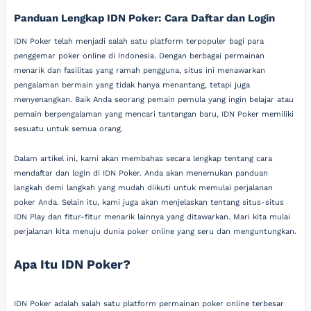
Panduan Lengkap IDN Poker: Cara Daftar dan Login
IDN Poker telah menjadi salah satu platform terpopuler bagi para
penggemar poker online di Indonesia. Dengan berbagai permainan
menarik dan fasilitas yang ramah pengguna, situs ini menawarkan
pengalaman bermain yang tidak hanya menantang, tetapi juga
menyenangkan. Baik Anda seorang pemain pemula yang ingin belajar atau
pemain berpengalaman yang mencari tantangan baru, IDN Poker memiliki
sesuatu untuk semua orang.
Dalam artikel ini, kami akan membahas secara lengkap tentang cara
mendaftar dan login di IDN Poker. Anda akan menemukan panduan
langkah demi langkah yang mudah diikuti untuk memulai perjalanan
poker Anda. Selain itu, kami juga akan menjelaskan tentang situs-situs
IDN Play dan fitur-fitur menarik lainnya yang ditawarkan. Mari kita mulai
perjalanan kita menuju dunia poker online yang seru dan menguntungkan.
Apa Itu IDN Poker?
IDN Poker adalah salah satu platform permainan poker online terbesar