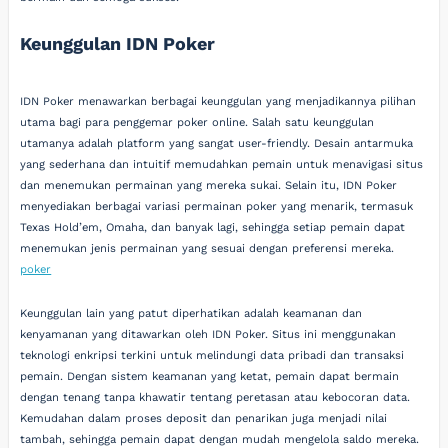
Keunggulan IDN Poker
IDN Poker menawarkan berbagai keunggulan yang menjadikannya pilihan
utama bagi para penggemar poker online. Salah satu keunggulan
utamanya adalah platform yang sangat user-friendly. Desain antarmuka
yang sederhana dan intuitif memudahkan pemain untuk menavigasi situs
dan menemukan permainan yang mereka sukai. Selain itu, IDN Poker
menyediakan berbagai variasi permainan poker yang menarik, termasuk
Texas Hold’em, Omaha, dan banyak lagi, sehingga setiap pemain dapat
menemukan jenis permainan yang sesuai dengan preferensi mereka.
poker
Keunggulan lain yang patut diperhatikan adalah keamanan dan
kenyamanan yang ditawarkan oleh IDN Poker. Situs ini menggunakan
teknologi enkripsi terkini untuk melindungi data pribadi dan transaksi
pemain. Dengan sistem keamanan yang ketat, pemain dapat bermain
dengan tenang tanpa khawatir tentang peretasan atau kebocoran data.
Kemudahan dalam proses deposit dan penarikan juga menjadi nilai
tambah, sehingga pemain dapat dengan mudah mengelola saldo mereka.