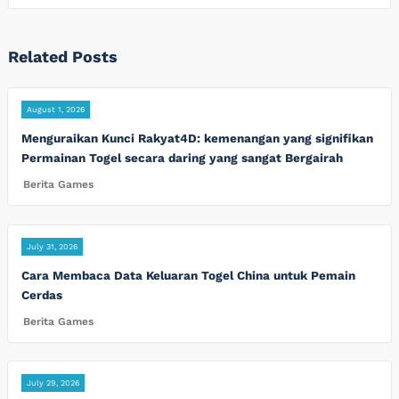
Related Posts
August 1, 2026
Menguraikan Kunci Rakyat4D: kemenangan yang signifikan
Permainan Togel secara daring yang sangat Bergairah
Berita Games
July 31, 2026
Cara Membaca Data Keluaran Togel China untuk Pemain
Cerdas
Berita Games
July 29, 2026