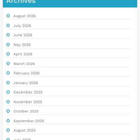
Archives
August 2026
July 2026
June 2026
May 2026
April 2026
March 2026
February 2026
January 2026
December 2025
November 2025
October 2025
September 2025
August 2025
July 2025