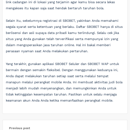
link cadangan ini di lokasi yang terjamin agar kamu bisa secara lekas
mengakses itu kapan saja saat hendak bertaruh taruhan bola.
Selain itu, sebelumnya registrasi di SBOBET, yakinkan Anda memahami
segala syarat serta ketentuan yang berlaku. Daftar SBOBET hanya di situs
berlisensi dan asli supaya data pribadi kamu terlindungi. Selalu cek jika
situs yang Anda gunakan telah terverifikasi serta mempunyai izin yang
dalam mengoperasikan jasa taruhan online. Hal ini bakal memberi
perasaan nyaman saat Anda melakukan pertaruhan.
Yang terakhir, gunakan aplikasi SBOBET Seluler dan SBOBET WAP untuk
bermain dengan semakin fleksibel. Dengan menggunakan keduanya ini,
Anda dapat melakukan taruhan setiap saat serta melalui tempat
manapun melalui perangkat mobile Anda. Ini membuat aktivitas judi bola
menjadi lebih mudah menyenangkan, dan memungkinkan Anda untuk
tidak ketinggalan kesempatan taruhan. Pastikan untuk selalu menjaga
keamanan akun Anda Anda ketika memanfaatkan perangkat mobile.
Previous post