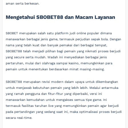
aman serta berkesan.
Mengetahui SBOBET88 dan Macam Layanan
SBOBET merupakan salah satu platform judi online populer dimana
menawarkan berbagai jenis game, termasuk perjudian sepak bola. Dengan
nama yang telah kuat dan banyak pemakai dari berbagai tempat,
SBOBET88 telah menjadi pilihan bagi pemain yang nikmati proses berjudi
yang secure serta mudah. Wadah ini menyediakan berbagai jenis
pertaruhan, mulai dari olahraga sampai kasino, memungkinkan para
pemain untuk menentukan berdasarkan minat masing-masing.
SBOBET88 merupakan revisi modern dalam upaya untuk dikembangkan
untuk menjawab kebutuhan pemain yang lebih lebih. Melalui antarmuka
yang ramah pengguna dan fitur-fitur yang diperbaiki, versi ini
menawarkan kemudahan untuk mengakses semua tipe game. Ini
termasuk fasilitas taruhan live yang memungkinkan pemain agar berjudi
pada pertandingan yang sedang saat ini, maka optimalisasi proses berjudi
secara real-time.