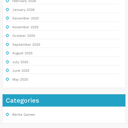
February 2026
January 2026
December 2025
November 2025
October 2025
September 2025
August 2025
July 2025
June 2025
May 2025
Categories
Berita Games