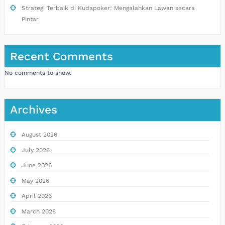
Strategi Terbaik di Kudapoker: Mengalahkan Lawan secara
Pintar
Recent Comments
No comments to show.
Archives
August 2026
July 2026
June 2026
May 2026
April 2026
March 2026