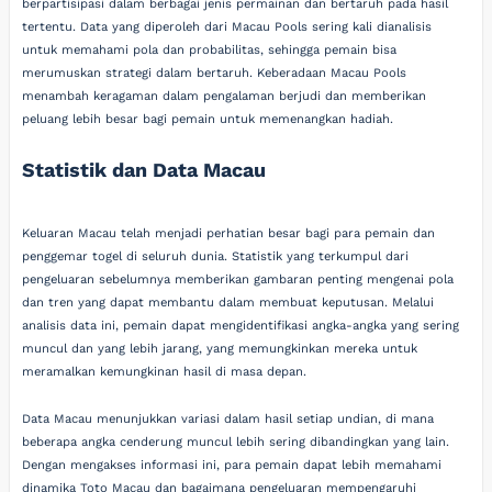
berpartisipasi dalam berbagai jenis permainan dan bertaruh pada hasil
tertentu. Data yang diperoleh dari Macau Pools sering kali dianalisis
untuk memahami pola dan probabilitas, sehingga pemain bisa
merumuskan strategi dalam bertaruh. Keberadaan Macau Pools
menambah keragaman dalam pengalaman berjudi dan memberikan
peluang lebih besar bagi pemain untuk memenangkan hadiah.
Statistik dan Data Macau
Keluaran Macau telah menjadi perhatian besar bagi para pemain dan
penggemar togel di seluruh dunia. Statistik yang terkumpul dari
pengeluaran sebelumnya memberikan gambaran penting mengenai pola
dan tren yang dapat membantu dalam membuat keputusan. Melalui
analisis data ini, pemain dapat mengidentifikasi angka-angka yang sering
muncul dan yang lebih jarang, yang memungkinkan mereka untuk
meramalkan kemungkinan hasil di masa depan.
Data Macau menunjukkan variasi dalam hasil setiap undian, di mana
beberapa angka cenderung muncul lebih sering dibandingkan yang lain.
Dengan mengakses informasi ini, para pemain dapat lebih memahami
dinamika Toto Macau dan bagaimana pengeluaran mempengaruhi