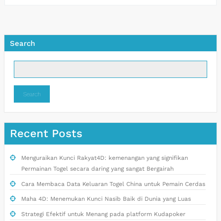
Search
Search
Recent Posts
Menguraikan Kunci Rakyat4D: kemenangan yang signifikan
Permainan Togel secara daring yang sangat Bergairah
Cara Membaca Data Keluaran Togel China untuk Pemain Cerdas
Maha 4D: Menemukan Kunci Nasib Baik di Dunia yang Luas
Strategi Efektif untuk Menang pada platform Kudapoker