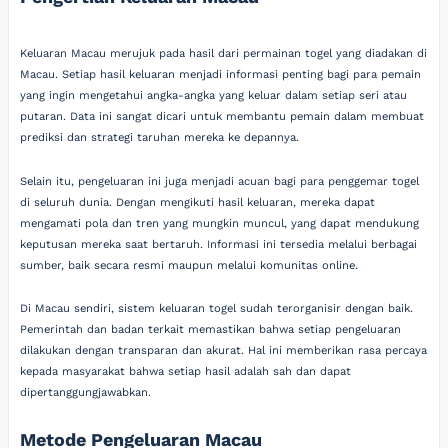
Keluaran Macau merujuk pada hasil dari permainan togel yang diadakan di
Macau. Setiap hasil keluaran menjadi informasi penting bagi para pemain
yang ingin mengetahui angka-angka yang keluar dalam setiap seri atau
putaran. Data ini sangat dicari untuk membantu pemain dalam membuat
prediksi dan strategi taruhan mereka ke depannya.
Selain itu, pengeluaran ini juga menjadi acuan bagi para penggemar togel
di seluruh dunia. Dengan mengikuti hasil keluaran, mereka dapat
mengamati pola dan tren yang mungkin muncul, yang dapat mendukung
keputusan mereka saat bertaruh. Informasi ini tersedia melalui berbagai
sumber, baik secara resmi maupun melalui komunitas online.
Di Macau sendiri, sistem keluaran togel sudah terorganisir dengan baik.
Pemerintah dan badan terkait memastikan bahwa setiap pengeluaran
dilakukan dengan transparan dan akurat. Hal ini memberikan rasa percaya
kepada masyarakat bahwa setiap hasil adalah sah dan dapat
dipertanggungjawabkan.
Metode Pengeluaran Macau