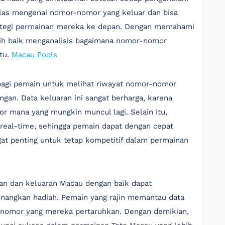
elas mengenai nomor-nomor yang keluar dan bisa
tegi permainan mereka ke depan. Dengan memahami
bih baik menganalisis bagaimana nomor-nomor
tu.
Macau Pools
n bagi pemain untuk melihat riwayat nomor-nomor
ngan. Data keluaran ini sangat berharga, karena
mana yang mungkin muncul lagi. Selain itu,
 real-time, sehingga pemain dapat dengan cepat
gat penting untuk tetap kompetitif dalam permainan
an dan keluaran Macau dengan baik dapat
angkan hadiah. Pemain yang rajin memantau data
h nomor yang mereka pertaruhkan. Dengan demikian,