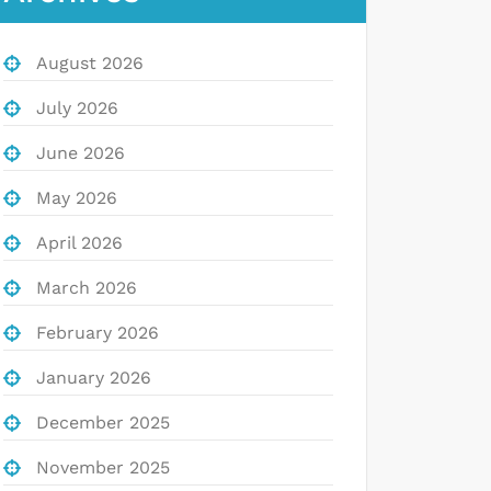
August 2026
July 2026
June 2026
May 2026
April 2026
March 2026
February 2026
January 2026
December 2025
November 2025