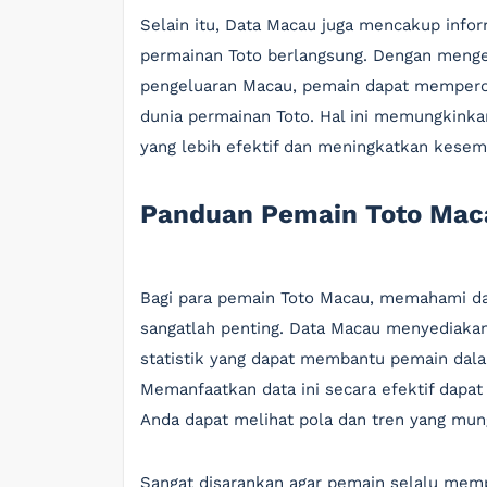
Selain itu, Data Macau juga mencakup info
permainan Toto berlangsung. Dengan menget
pengeluaran Macau, pemain dapat memperole
dunia permainan Toto. Hal ini memungkink
yang lebih efektif dan meningkatkan kese
Panduan Pemain Toto Mac
Bagi para pemain Toto Macau, memahami da
sangatlah penting. Data Macau menyediakan 
statistik yang dapat membantu pemain dal
Memanfaatkan data ini secara efektif dap
Anda dapat melihat pola dan tren yang mung
Sangat disarankan agar pemain selalu mem