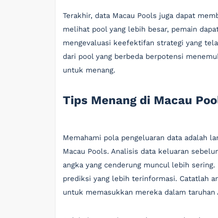
Terakhir, data Macau Pools juga dapat me
melihat pool yang lebih besar, pemain dap
mengevaluasi keefektifan strategi yang tel
dari pool yang berbeda berpotensi menemu
untuk menang.
Tips Menang di Macau Poo
Memahami pola pengeluaran data adalah la
Macau Pools. Analisis data keluaran sebe
angka yang cenderung muncul lebih sering
prediksi yang lebih terinformasi. Catatlah
untuk memasukkan mereka dalam taruhan 