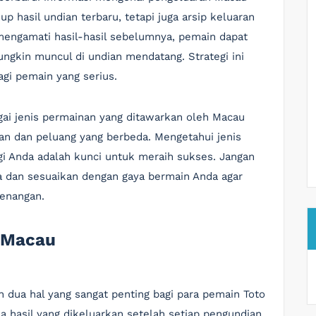
p hasil undian terbaru, tetapi juga arsip keluaran
mengamati hasil-hasil sebelumnya, pemain dapat
kin muncul di undian mendatang. Strategi ini
i pemain yang serius.
gai jenis permainan yang ditawarkan oleh Macau
ran dan peluang yang berbeda. Mengetahui jenis
gi Anda adalah kunci untuk meraih sukses. Jangan
a dan sesuaikan dengan gaya bermain Anda agar
enangan.
 Macau
dua hal yang sangat penting bagi para pemain Toto
hasil yang dikeluarkan setelah setiap pengundian.