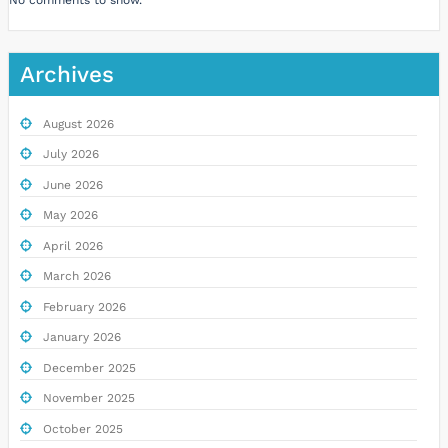
No comments to show.
Archives
August 2026
July 2026
June 2026
May 2026
April 2026
March 2026
February 2026
January 2026
December 2025
November 2025
October 2025