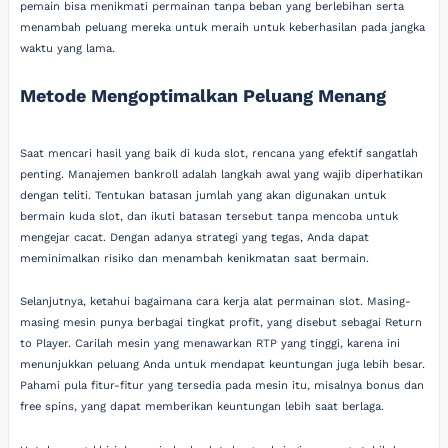
pemain bisa menikmati permainan tanpa beban yang berlebihan serta
menambah peluang mereka untuk meraih untuk keberhasilan pada jangka
waktu yang lama.
Metode Mengoptimalkan Peluang Menang
Saat mencari hasil yang baik di kuda slot, rencana yang efektif sangatlah
penting. Manajemen bankroll adalah langkah awal yang wajib diperhatikan
dengan teliti. Tentukan batasan jumlah yang akan digunakan untuk
bermain kuda slot, dan ikuti batasan tersebut tanpa mencoba untuk
mengejar cacat. Dengan adanya strategi yang tegas, Anda dapat
meminimalkan risiko dan menambah kenikmatan saat bermain.
Selanjutnya, ketahui bagaimana cara kerja alat permainan slot. Masing-
masing mesin punya berbagai tingkat profit, yang disebut sebagai Return
to Player. Carilah mesin yang menawarkan RTP yang tinggi, karena ini
menunjukkan peluang Anda untuk mendapat keuntungan juga lebih besar.
Pahami pula fitur-fitur yang tersedia pada mesin itu, misalnya bonus dan
free spins, yang dapat memberikan keuntungan lebih saat berlaga.