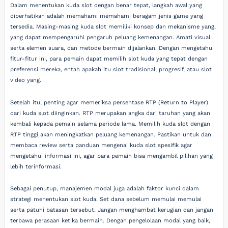
Dalam menentukan kuda slot dengan benar tepat, langkah awal yang
diperhatikan adalah memahami memahami beragam jenis game yang
tersedia. Masing-masing kuda slot memiliki konsep dan mekanisme yang,
yang dapat mempengaruhi pengaruh peluang kemenangan. Amati visual
serta elemen suara, dan metode bermain dijalankan. Dengan mengetahui
fitur-fitur ini, para pemain dapat memilih slot kuda yang tepat dengan
preferensi mereka, entah apakah itu slot tradisional, progresif, atau slot
video yang.
Setelah itu, penting agar memeriksa persentase RTP (Return to Player)
dari kuda slot diinginkan. RTP merupakan angka dari taruhan yang akan
kembali kepada pemain selama periode lama. Memilih kuda slot dengan
RTP tinggi akan meningkatkan peluang kemenangan. Pastikan untuk dan
membaca review serta panduan mengenai kuda slot spesifik agar
mengetahui informasi ini, agar para pemain bisa mengambil pilihan yang
lebih terinformasi.
Sebagai penutup, manajemen modal juga adalah faktor kunci dalam
strategi menentukan slot kuda. Set dana sebelum memulai memulai
serta patuhi batasan tersebut. Jangan menghambat kerugian dan jangan
terbawa perasaan ketika bermain. Dengan pengelolaan modal yang baik,