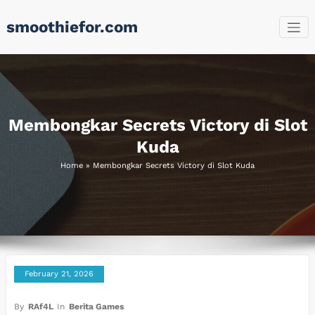
Skip
smoothiefor.com
to
content
Membongkar Secrets Victory di Slot
Kuda
Home
»
Membongkar Secrets Victory di Slot Kuda
February 21, 2026
By
RAf4L
In
Berita Games