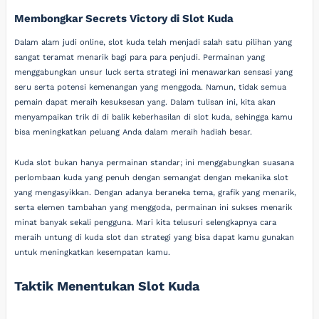
Membongkar Secrets Victory di Slot Kuda
Dalam alam judi online, slot kuda telah menjadi salah satu pilihan yang
sangat teramat menarik bagi para para penjudi. Permainan yang
menggabungkan unsur luck serta strategi ini menawarkan sensasi yang
seru serta potensi kemenangan yang menggoda. Namun, tidak semua
pemain dapat meraih kesuksesan yang. Dalam tulisan ini, kita akan
menyampaikan trik di di balik keberhasilan di slot kuda, sehingga kamu
bisa meningkatkan peluang Anda dalam meraih hadiah besar.
Kuda slot bukan hanya permainan standar; ini menggabungkan suasana
perlombaan kuda yang penuh dengan semangat dengan mekanika slot
yang mengasyikkan. Dengan adanya beraneka tema, grafik yang menarik,
serta elemen tambahan yang menggoda, permainan ini sukses menarik
minat banyak sekali pengguna. Mari kita telusuri selengkapnya cara
meraih untung di kuda slot dan strategi yang bisa dapat kamu gunakan
untuk meningkatkan kesempatan kamu.
Taktik Menentukan Slot Kuda