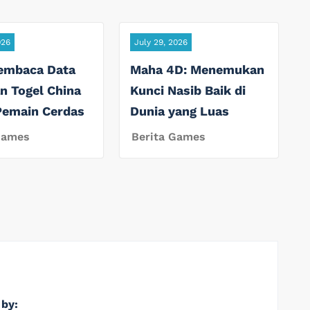
026
July 29, 2026
embaca Data
Maha 4D: Menemukan
n Togel China
Kunci Nasib Baik di
Pemain Cerdas
Dunia yang Luas
Games
Berita Games
 by: