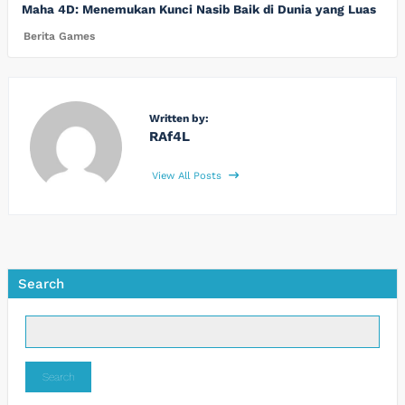
Maha 4D: Menemukan Kunci Nasib Baik di Dunia yang Luas
Berita Games
Written by:
RAf4L
View All Posts
Search
Search