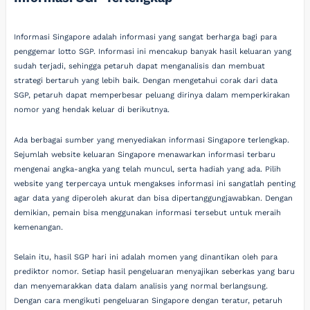
Informasi Singapore adalah informasi yang sangat berharga bagi para
penggemar lotto SGP. Informasi ini mencakup banyak hasil keluaran yang
sudah terjadi, sehingga petaruh dapat menganalisis dan membuat
strategi bertaruh yang lebih baik. Dengan mengetahui corak dari data
SGP, petaruh dapat memperbesar peluang dirinya dalam memperkirakan
nomor yang hendak keluar di berikutnya.
Ada berbagai sumber yang menyediakan informasi Singapore terlengkap.
Sejumlah website keluaran Singapore menawarkan informasi terbaru
mengenai angka-angka yang telah muncul, serta hadiah yang ada. Pilih
website yang terpercaya untuk mengakses informasi ini sangatlah penting
agar data yang diperoleh akurat dan bisa dipertanggungjawabkan. Dengan
demikian, pemain bisa menggunakan informasi tersebut untuk meraih
kemenangan.
Selain itu, hasil SGP hari ini adalah momen yang dinantikan oleh para
prediktor nomor. Setiap hasil pengeluaran menyajikan seberkas yang baru
dan menyemarakkan data dalam analisis yang normal berlangsung.
Dengan cara mengikuti pengeluaran Singapore dengan teratur, petaruh