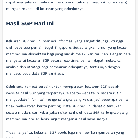
dapat menyaksikan pola dan mencoba untuk memprediksi nomor yang
mungkin muncul di keluaran yang selanjutnya.
Hasil SGP Hari Ini
Keluaran SGP hari ini menjadi informasi yang sangat ditunggu-tunggu
oleh beberapa pemain togel Singapore. Setiap angka nomor yang keluar
memberikan ekspektasi bagi yang sudah melakukan taruhan. Dengan cara
mengetahui keluaran SGP secara real-time, pemain dapat melakukan
analisis dan strategi bagi permainan selanjutnya, tentu saja dengan
mengacu pada data SGP yang ada.
Salah satu tempat terbaik untuk memperoleh keluaran SGP adalah
website hasil SGP yang terpercaya. Website-website ini secara rutin
mengupdate informasi mengenai angka yang keluar, jadi beberapa pemain
tidak melewatkan berita penting. Data SGP hari ini dapat ditemukan
secara mudah, dan kebanyakan ditemani oleh data SGP terlengkap yang
memberikan rincian lebih lanjut mengenai hasil sebelumnya.
Tidak hanya itu, keluaran SGP pools juga memberikan gambaran yang