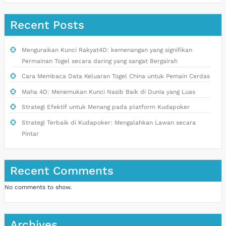
Recent Posts
Menguraikan Kunci Rakyat4D: kemenangan yang signifikan
Permainan Togel secara daring yang sangat Bergairah
Cara Membaca Data Keluaran Togel China untuk Pemain Cerdas
Maha 4D: Menemukan Kunci Nasib Baik di Dunia yang Luas
Strategi Efektif untuk Menang pada platform Kudapoker
Strategi Terbaik di Kudapoker: Mengalahkan Lawan secara
Pintar
Recent Comments
No comments to show.
Archives