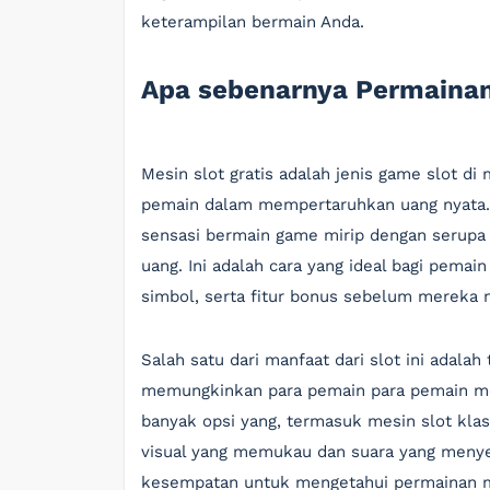
keterampilan bermain Anda.
Apa sebenarnya Permainan 
Mesin slot gratis adalah jenis game slot d
pemain dalam mempertaruhkan uang nyata. 
sensasi bermain game mirip dengan serupa 
uang. Ini adalah cara yang ideal bagi pemai
simbol, serta fitur bonus sebelum mereka
Salah satu dari manfaat dari slot ini adalah
memungkinkan para pemain para pemain men
banyak opsi yang, termasuk mesin slot kl
visual yang memukau dan suara yang meny
kesempatan untuk mengetahui permainan 