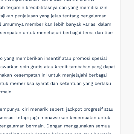
 terjamin kredibilitasnya dan yang memiliki izin
yajikan penjelasan yang jelas tentang pengalaman
dal umumnya memberikan lebih banyak variasi dalam
sempatan untuk menelusuri berbagai tema dan tipe
o yang memberikan insentif atau promosi spesial
awarkan spin gratis atau kredit tambahan yang dapat
unakan kesempatan ini untuk menjelajahi berbagai
 untuk memeriksa syarat dan ketentuan yang berlaku
rmain.
mempunyai ciri menarik seperti jackpot progresif atau
 sensasi tetapi juga menawarkan kesempatan untuk
m pengalaman bermain. Dengan menggunakan semua