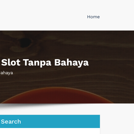
Home
 Slot Tanpa Bahaya
Bahaya
Search