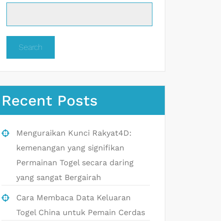
Search
Recent Posts
Menguraikan Kunci Rakyat4D:
kemenangan yang signifikan
Permainan Togel secara daring
yang sangat Bergairah
Cara Membaca Data Keluaran
Togel China untuk Pemain Cerdas