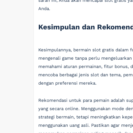
saran ini, Anda akan mencapai slot gratis 
Anda.
Kesimpulan dan Rekomend
Kesimpulannya, bermain slot gratis dalam 
mengenali game tanpa perlu mengeluarkan 
memahami aturan permainan, fitur bonus, dan 
mencoba berbagai jenis slot dan tema, pe
dengan preferensi mereka.
Rekomendasi untuk para pemain adalah supa
yang secara online. Menggunakan mode de
strategi bermain, tetapi meningkatkan kep
menggunakan uang asli. Pastikan agar menje