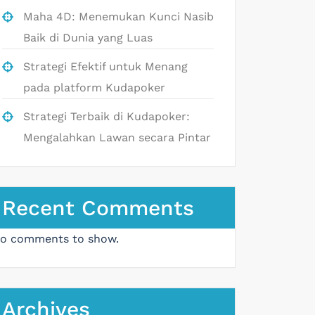
Maha 4D: Menemukan Kunci Nasib
Baik di Dunia yang Luas
Strategi Efektif untuk Menang
pada platform Kudapoker
Strategi Terbaik di Kudapoker:
Mengalahkan Lawan secara Pintar
Recent Comments
o comments to show.
Archives