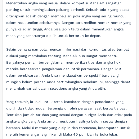
Menentukan angka yang sesuai dalam kompetisi Maha 4D sangatlah
penting untuk meningkatkan peluang berhasil. Sebuah taktik yang dapat
diterapkan adalah dengan mempelajari pola angka yang sering muncul
dalam hasil undian sebelumnya. Dengan cara melihat nomor-nomor yang
punya kejadian tinggi, Anda bisa lebih teliti dalam menentukan angka
mana yang seharusnya dipilih untuk bertaruh ke depan.
Selain pemahaman pola, mencari informasi dari komunitas atau tempat
diskusi yang membahas tentang Maha 4D pun sangat membantu.
Banyaknya pemain berpengalaman memberikan tips dan angka hoki
mereka berdasarkan pengalaman dan intrik permainan. Dengan ikut
dalam pembicaraan, Anda bisa mendapatkan perspektif baru yang
mungkin belum pernah Anda pertimbangkan sebelum ini, sehingga dapat
menambah variasi dalam selections angka yang Anda pilih.
Yang terakhir, krusial untuk tetap konsisten dengan pendekatan yang
dipilih dan tidak mudah terpengaruh oleh perasaan saat berpartisipasi.
Tentukan jumlah taruhan yang sesuai dengan budget Anda dan stick pada
angka-angka yang Anda ambil, meskipun hasilnya belum sesuai dengan
harapan. Melalui metode yang disiplin dan terencana, kesempatan untuk
meraih kemenangan signifikan di Maha 4D pun kian terbuka lebar.