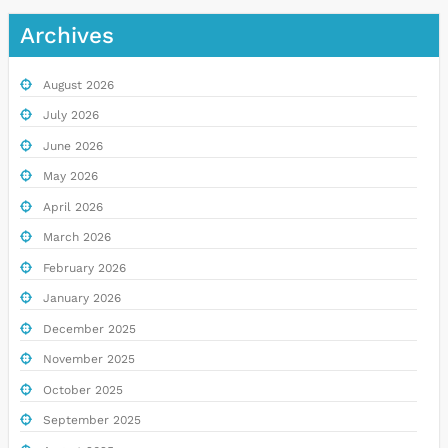
Archives
August 2026
July 2026
June 2026
May 2026
April 2026
March 2026
February 2026
January 2026
December 2025
November 2025
October 2025
September 2025