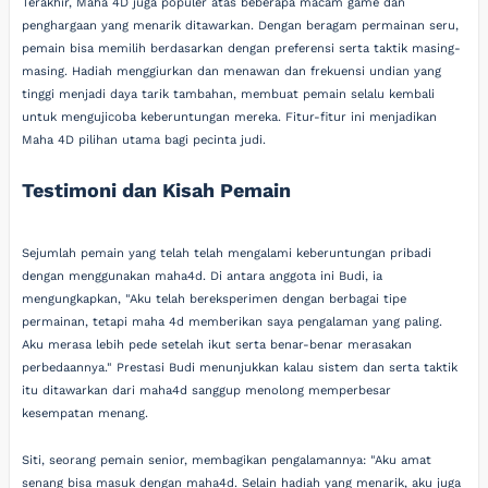
Terakhir, Maha 4D juga populer atas beberapa macam game dan
penghargaan yang menarik ditawarkan. Dengan beragam permainan seru,
pemain bisa memilih berdasarkan dengan preferensi serta taktik masing-
masing. Hadiah menggiurkan dan menawan dan frekuensi undian yang
tinggi menjadi daya tarik tambahan, membuat pemain selalu kembali
untuk mengujicoba keberuntungan mereka. Fitur-fitur ini menjadikan
Maha 4D pilihan utama bagi pecinta judi.
Testimoni dan Kisah Pemain
Sejumlah pemain yang telah telah mengalami keberuntungan pribadi
dengan menggunakan maha4d. Di antara anggota ini Budi, ia
mengungkapkan, "Aku telah bereksperimen dengan berbagai tipe
permainan, tetapi maha 4d memberikan saya pengalaman yang paling.
Aku merasa lebih pede setelah ikut serta benar-benar merasakan
perbedaannya." Prestasi Budi menunjukkan kalau sistem dan serta taktik
itu ditawarkan dari maha4d sanggup menolong memperbesar
kesempatan menang.
Siti, seorang pemain senior, membagikan pengalamannya: "Aku amat
senang bisa masuk dengan maha4d. Selain hadiah yang menarik, aku juga