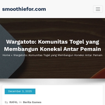
Skip
smoothiefor.com
to
content
Wargatoto: Komunitas Togel yang
Membangun Koneksi Antar Pemain
Home
»
Wargatoto: Komunitas Togel yang Membangun Koneksi Antar Pemain
December 3, 2025
By
RAf4L
In
Berita Games