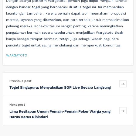
Dengan adanya platform Wargatoto, pemain juga dapat menjalin koneksi
dengan bandar togel yang beroperasi di situs togel ini. Ini memberikan
keuntungan tambahan, karena pemain dapat lebih memahami proposisi
mereka, layanan yang ditawarkan, dan cara terbaik untuk memaksimalkan
peluang mereka. Konektivitas ini sangat penting, karena meningkatkan
pengalaman bermain secara keseluruhan, menjadikan Wargatoto tidak
hanya sebagai tempat bermain, tetapi juga sebagai wadah bagi para
pencinta togel untuk saling mendukung dan memperkuat komunitas.
WARGATOTO
Previous post
Togel Singapura: Menyaksikan SGP Live Secara Langsung
Next post
Lima Kesilapan Umum Pemain-Pemain Poker Warga yang
Harus Harus Dihindari