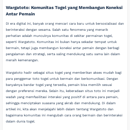
Wargatoto: Komunitas Togel yang Membangun Koneksi
Antar Pemain
Di era digital ini, banyak orang mencari cara baru untuk bersosialisasi dan
berinteraksi dengan sesama. Salah satu fenomena yang menarik
perhatian adalah munculnya komunitas di sekitar permainan togel,
seperti Wargatoto. Komunitas ini bukan hanya sekadar tempat untuk
bermain, tetapi juga membangun koneksi antar pemain dengan berbagi
pengalaman dan strategi, serta saling mendukung satu sama lain dalam
meraih kemenangan.
Wargatoto hadir sebagai situs togel yang memberikan akses mudah bagi
para penggemar toto togel untuk bermain dan berkomunikasi. Dengan
banyaknya bandar togel yang tersedia, pemain bisa memilih sesuai
dengan preferensi mereka. Selain itu, keberadaan situs toto ini menjadi
wadah yang memfasilitasi interaksi yang positif di antara para pemain,
sehingga menciptakan suasana yang akrab dan mendukung. Di dalam
artikel ini, kita akan menjelajahi lebih dalam tentang Wargatoto dan
bagaimana komunitas ini mengubah cara orang bermain dan berinteraksi
dalam dunia togel.