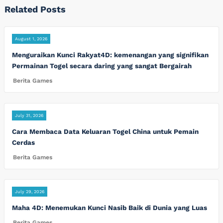
Related Posts
August 1, 2026
Menguraikan Kunci Rakyat4D: kemenangan yang signifikan
Permainan Togel secara daring yang sangat Bergairah
Berita Games
July 31, 2026
Cara Membaca Data Keluaran Togel China untuk Pemain
Cerdas
Berita Games
July 29, 2026
Maha 4D: Menemukan Kunci Nasib Baik di Dunia yang Luas
Berita Games