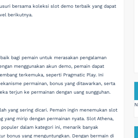
lusuri bersama koleksi slot demo terbaik yang dapat
l berikutnya.
erbaik bagi pemain untuk merasakan pengalaman
Dengan menggunakan akun demo, pemain dapat
embang terkemuka, seperti Pragmatic Play. Ini
anisme permainan, bonus yang ditawarkan, serta
reka terjun ke permainan dengan uang sungguhan.
N
ilah yang sering dicari. Pemain ingin menemukan slot
yang mirip dengan permainan nyata. Slot Athena,
 populer dalam kategori ini, menarik banyak
fitur bonus yang menguntungkan. Dengan bermain di