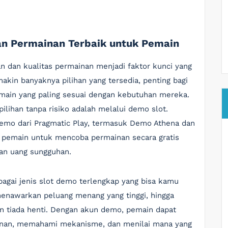
n Permainan Terbaik untuk Pemain
n dan kualitas permainan menjadi faktor kunci yang
kin banyaknya pilihan yang tersedia, penting bagi
in yang paling sesuai dengan kebutuhan mereka.
pilihan tanpa risiko adalah melalui demo slot.
Demo dari Pragmatic Play, termasuk Demo Athena dan
pemain untuk mencoba permainan secara gratis
an uang sungguhan.
bagai jenis slot demo terlengkap yang bisa kamu
menawarkan peluang menang yang tinggi, hingga
n tiada henti. Dengan akun demo, pemain dapat
mainan, memahami mekanisme, dan menilai mana yang