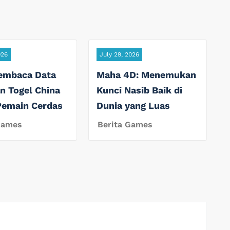
026
July 29, 2026
embaca Data
Maha 4D: Menemukan
n Togel China
Kunci Nasib Baik di
Pemain Cerdas
Dunia yang Luas
Games
Berita Games