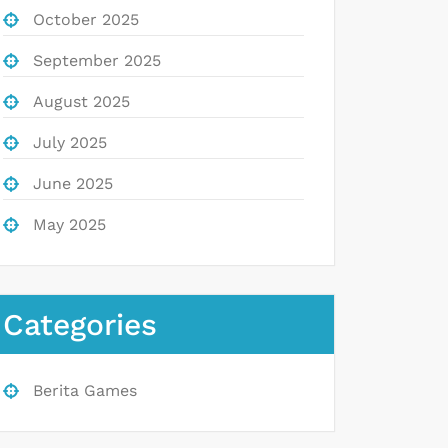
October 2025
September 2025
August 2025
July 2025
June 2025
May 2025
Categories
Berita Games