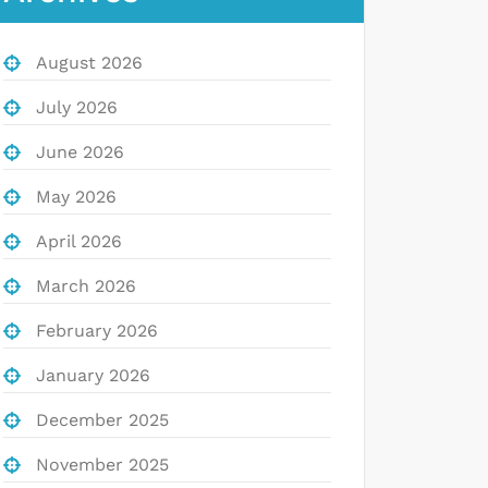
August 2026
July 2026
June 2026
May 2026
April 2026
March 2026
February 2026
January 2026
December 2025
November 2025