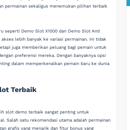
an permainan sekaligus menemukan pilihan terbaik
u seperti Demo Slot X1000 dan Demo Slot Anti
akses lebih banyak ke variasi permainan. Ini tidak
etapi juga memberikan peluang bagi pemain untuk
engan preferensi mereka. Dengan banyaknya opsi
penting dalam memperkenalkan pemain baru ke dunia
ot Terbaik
ih slot demo terbaik sangat penting untuk
l. Salah satu rekomendasi utama adalah permainan
gan grafis yang menarik dan fitur bonus yang