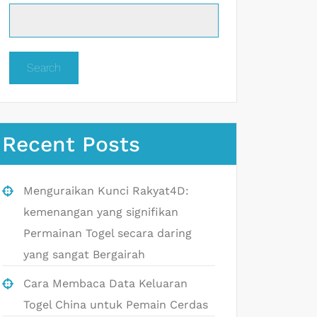
Search
Recent Posts
Menguraikan Kunci Rakyat4D:
kemenangan yang signifikan
Permainan Togel secara daring
yang sangat Bergairah
Cara Membaca Data Keluaran
Togel China untuk Pemain Cerdas