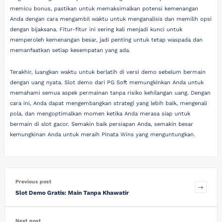
memicu bonus, pastikan untuk memaksimalkan potensi kemenangan
Anda dengan cara mengambil waktu untuk menganalisis dan memilih opsi
dengan bijaksana. Fitur-fitur ini sering kali menjadi kunci untuk
memperoleh kemenangan besar, jadi penting untuk tetap waspada dan
memanfaatkan setiap kesempatan yang ada.
Terakhir, luangkan waktu untuk berlatih di versi demo sebelum bermain
dengan uang nyata. Slot demo dari PG Soft memungkinkan Anda untuk
memahami semua aspek permainan tanpa risiko kehilangan uang. Dengan
cara ini, Anda dapat mengembangkan strategi yang lebih baik, mengenali
pola, dan mengoptimalkan momen ketika Anda merasa siap untuk
bermain di slot gacor. Semakin baik persiapan Anda, semakin besar
kemungkinan Anda untuk meraih Pinata Wins yang menguntungkan.
Previous post
Slot Demo Gratis: Main Tanpa Khawatir
Next post