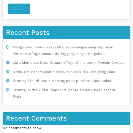
Search
Recent Posts
Menguraikan Kunci Rakyat4D: kemenangan yang signifikan
Permainan Togel secara daring yang sangat Bergairah
Cara Membaca Data Keluaran Togel China untuk Pemain Cerdas
Maha 4D: Menemukan Kunci Nasib Baik di Dunia yang Luas
Strategi Efektif untuk Menang pada platform Kudapoker
Strategi Terbaik di Kudapoker: Mengalahkan Lawan secara
Pintar
Recent Comments
No comments to show.