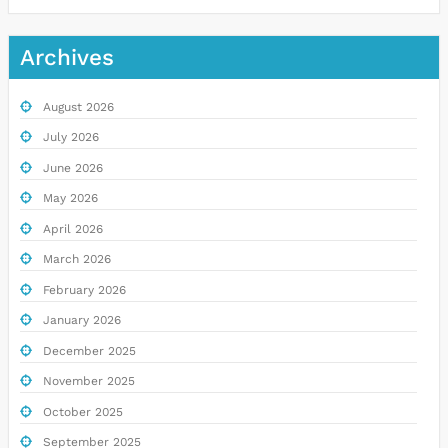
Archives
August 2026
July 2026
June 2026
May 2026
April 2026
March 2026
February 2026
January 2026
December 2025
November 2025
October 2025
September 2025