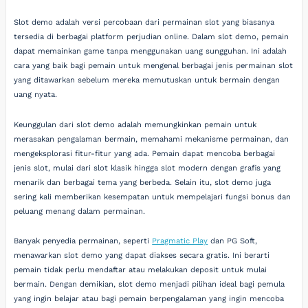
Slot demo adalah versi percobaan dari permainan slot yang biasanya
tersedia di berbagai platform perjudian online. Dalam slot demo, pemain
dapat memainkan game tanpa menggunakan uang sungguhan. Ini adalah
cara yang baik bagi pemain untuk mengenal berbagai jenis permainan slot
yang ditawarkan sebelum mereka memutuskan untuk bermain dengan
uang nyata.
Keunggulan dari slot demo adalah memungkinkan pemain untuk
merasakan pengalaman bermain, memahami mekanisme permainan, dan
mengeksplorasi fitur-fitur yang ada. Pemain dapat mencoba berbagai
jenis slot, mulai dari slot klasik hingga slot modern dengan grafis yang
menarik dan berbagai tema yang berbeda. Selain itu, slot demo juga
sering kali memberikan kesempatan untuk mempelajari fungsi bonus dan
peluang menang dalam permainan.
Banyak penyedia permainan, seperti
Pragmatic Play
dan PG Soft,
menawarkan slot demo yang dapat diakses secara gratis. Ini berarti
pemain tidak perlu mendaftar atau melakukan deposit untuk mulai
bermain. Dengan demikian, slot demo menjadi pilihan ideal bagi pemula
yang ingin belajar atau bagi pemain berpengalaman yang ingin mencoba