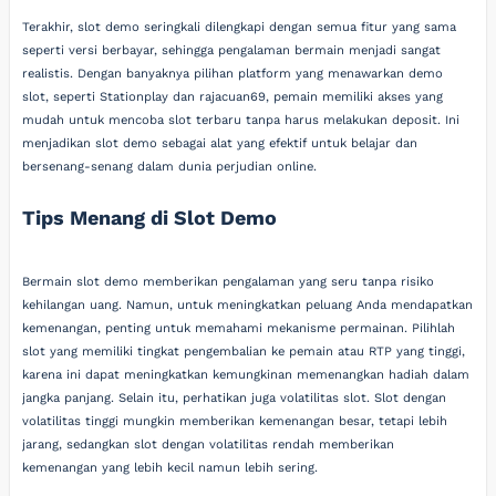
Terakhir, slot demo seringkali dilengkapi dengan semua fitur yang sama
seperti versi berbayar, sehingga pengalaman bermain menjadi sangat
realistis. Dengan banyaknya pilihan platform yang menawarkan demo
slot, seperti Stationplay dan rajacuan69, pemain memiliki akses yang
mudah untuk mencoba slot terbaru tanpa harus melakukan deposit. Ini
menjadikan slot demo sebagai alat yang efektif untuk belajar dan
bersenang-senang dalam dunia perjudian online.
Tips Menang di Slot Demo
Bermain slot demo memberikan pengalaman yang seru tanpa risiko
kehilangan uang. Namun, untuk meningkatkan peluang Anda mendapatkan
kemenangan, penting untuk memahami mekanisme permainan. Pilihlah
slot yang memiliki tingkat pengembalian ke pemain atau RTP yang tinggi,
karena ini dapat meningkatkan kemungkinan memenangkan hadiah dalam
jangka panjang. Selain itu, perhatikan juga volatilitas slot. Slot dengan
volatilitas tinggi mungkin memberikan kemenangan besar, tetapi lebih
jarang, sedangkan slot dengan volatilitas rendah memberikan
kemenangan yang lebih kecil namun lebih sering.