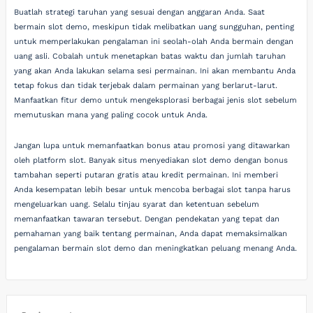
Buatlah strategi taruhan yang sesuai dengan anggaran Anda. Saat
bermain slot demo, meskipun tidak melibatkan uang sungguhan, penting
untuk memperlakukan pengalaman ini seolah-olah Anda bermain dengan
uang asli. Cobalah untuk menetapkan batas waktu dan jumlah taruhan
yang akan Anda lakukan selama sesi permainan. Ini akan membantu Anda
tetap fokus dan tidak terjebak dalam permainan yang berlarut-larut.
Manfaatkan fitur demo untuk mengeksplorasi berbagai jenis slot sebelum
memutuskan mana yang paling cocok untuk Anda.
Jangan lupa untuk memanfaatkan bonus atau promosi yang ditawarkan
oleh platform slot. Banyak situs menyediakan slot demo dengan bonus
tambahan seperti putaran gratis atau kredit permainan. Ini memberi
Anda kesempatan lebih besar untuk mencoba berbagai slot tanpa harus
mengeluarkan uang. Selalu tinjau syarat dan ketentuan sebelum
memanfaatkan tawaran tersebut. Dengan pendekatan yang tepat dan
pemahaman yang baik tentang permainan, Anda dapat memaksimalkan
pengalaman bermain slot demo dan meningkatkan peluang menang Anda.