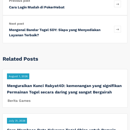
Previous post
Cara Login Mudah di PokerHebat
Next post
Mengenal Bandar Togel SDY: Siapa yang Menyediakan
Layanan Terbaik?
Related Posts
August 1, 2026
Menguraikan Kunci Rakyat4D: kemenangan yang signifikan
Permainan Togel secara daring yang sangat Bergairah
Berita Games
July 31, 2026