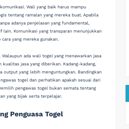
rkomunikasi. Wali yang baik harus mampu
gis tentang ramalan yang mereka buat. Apabila
anpa adanya penjelasan yang fundamental,
if lain. Komunikasi yang transparan menunjukkan
p cara yang mereka gunakan.
n. Walaupun ada wali togel yang menawarkan jasa
 kualitas jasa yang diberikan. Kadang-kadang,
a output yang lebih menguntungkan. Bandingkan
ngawas togel dan perhatikan apakah sesuai dari
emilih pengawas togel bukan semata tentang
 yang bijak serta terpelajar.
ang Penguasa Togel