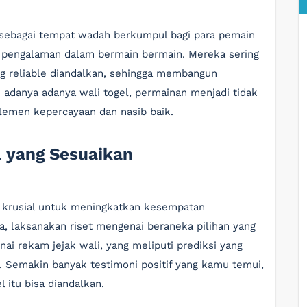
 sebagai tempat wadah berkumpul bagi para pemain
a pengalaman dalam bermain bermain. Mereka sering
g reliable diandalkan, sehingga membangun
 adanya adanya wali togel, permainan menjadi tidak
lemen kepercayaan dan nasib baik.
l yang Sesuaikan
t krusial untuk meningkatkan kesempatan
a, laksanakan riset mengenai beraneka pilihan yang
ai rekam jejak wali, yang meliputi prediksi yang
i. Semakin banyak testimoni positif yang kamu temui,
itu bisa diandalkan.