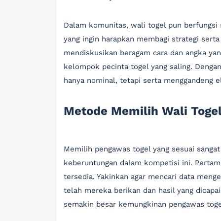
Dalam komunitas, wali togel pun berfungsi
yang ingin harapkan membagi strategi sert
mendiskusikan beragam cara dan angka yan
kelompok pecinta togel yang saling. Dengan
hanya nominal, tetapi serta menggandeng e
Metode Memilih Wali Toge
Memilih pengawas togel yang sesuai sanga
keberuntungan dalam kompetisi ini. Pertam
tersedia. Yakinkan agar mencari data mengen
telah mereka berikan dan hasil yang dicapa
semakin besar kemungkinan pengawas togel 