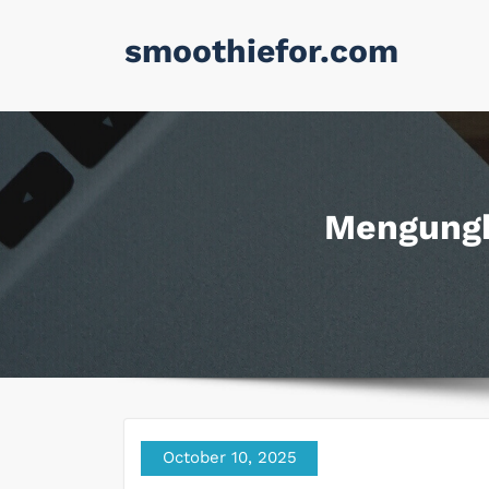
Skip
smoothiefor.com
to
content
Mengungk
October 10, 2025