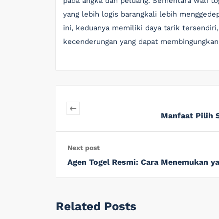
pada angka dan peluang. Sementara wali to
yang lebih logis barangkali lebih menggedep
ini, keduanya memiliki daya tarik tersendiri
kecenderungan yang dapat membingungkan
Manfaat Pilih 
Next post
Agen Togel Resmi: Cara Menemukan ya
Related Posts