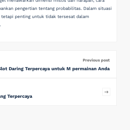
gel menawarkan dimensi mistis dan harapan, cara
ankan pengertian tentang probabilitas. Dalam situasi
, tetapi penting untuk tidak tersesat dalam
.
Previous post
Slot Daring Terpercaya untuk M permainan Anda
ng Terpercaya