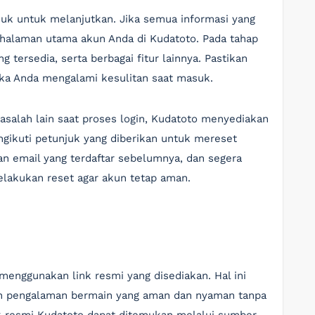
suk untuk melanjutkan. Jika semua informasi yang
 halaman utama akun Anda di Kudatoto. Pada tahap
g tersedia, serta berbagai fitur lainnya. Pastikan
ika Anda mengalami kesulitan saat masuk.
salah lain saat proses login, Kudatoto menyediakan
gikuti petunjuk yang diberikan untuk mereset
n email yang terdaftar sebelumnya, dan segera
elakukan reset agar akun tetap aman.
enggunakan link resmi yang disediakan. Hal ini
 pengalaman bermain yang aman dan nyaman tanpa