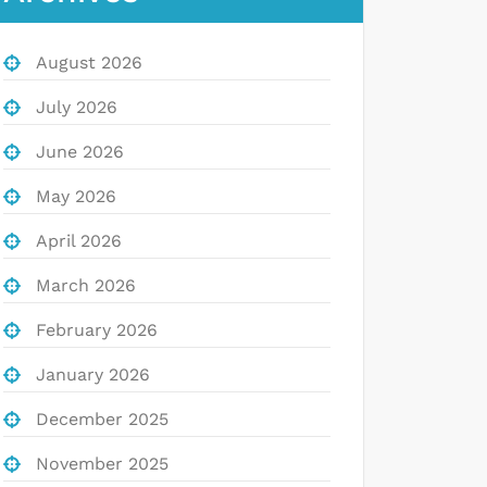
August 2026
July 2026
June 2026
May 2026
April 2026
March 2026
February 2026
January 2026
December 2025
November 2025