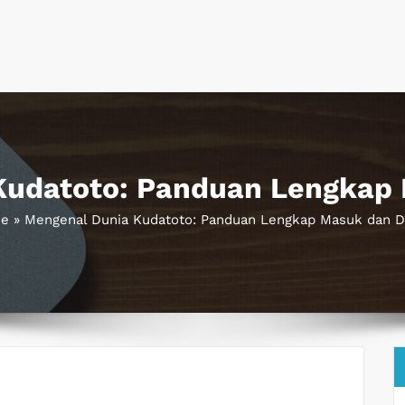
Kudatoto: Panduan Lengkap 
e
»
Mengenal Dunia Kudatoto: Panduan Lengkap Masuk dan D