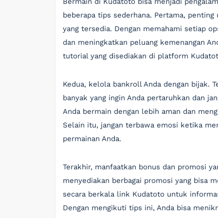
Bermain di Kudatoto bisa menjadi pengala
beberapa tips sederhana. Pertama, penting
yang tersedia. Dengan memahami setiap op
dan meningkatkan peluang kemenangan An
tutorial yang disediakan di platform Kudat
Kedua, kelola bankroll Anda dengan bijak. 
banyak yang ingin Anda pertaruhkan dan ja
Anda bermain dengan lebih aman dan menghi
Selain itu, jangan terbawa emosi ketika me
permainan Anda.
Terakhir, manfaatkan bonus dan promosi yan
menyediakan berbagai promosi yang bisa m
secara berkala link Kudatoto untuk inform
Dengan mengikuti tips ini, Anda bisa meni