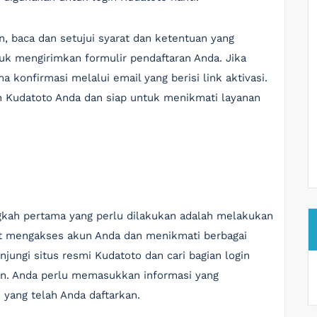
, baca dan setujui syarat dan ketentuan yang
tuk mengirimkan formulir pendaftaran Anda. Jika
konfirmasi melalui email yang berisi link aktivasi.
un Kudatoto Anda dan siap untuk menikmati layanan
gkah pertama yang perlu dilakukan adalah melakukan
pat mengakses akun Anda dan menikmati berbagai
jungi situs resmi Kudatoto dan cari bagian login
man. Anda perlu memasukkan informasi yang
 yang telah Anda daftarkan.