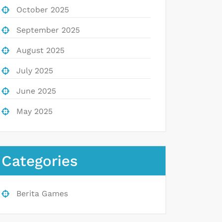
October 2025
September 2025
August 2025
July 2025
June 2025
May 2025
Categories
Berita Games