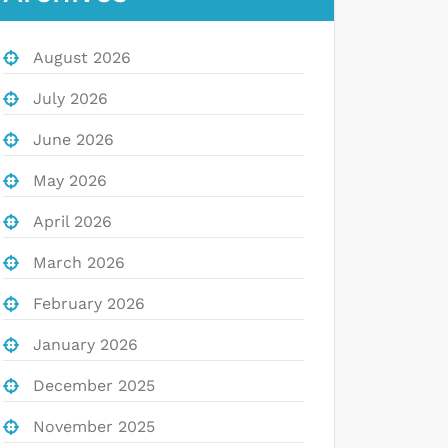
August 2026
July 2026
June 2026
May 2026
April 2026
March 2026
February 2026
January 2026
December 2025
November 2025