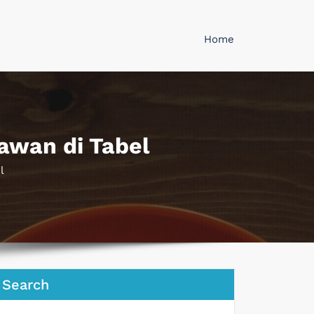
Home
awan di Tabel
l
Search