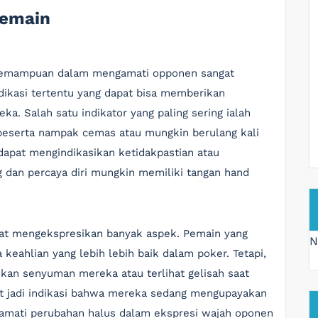
emain
kemampuan dalam mengamati opponen sangat
dikasi tertentu yang dapat bisa memberikan
a. Salah satu indikator yang paling sering ialah
 peserta nampak cemas atau mungkin berulang kali
 dapat mengindikasikan ketidakpastian atau
ng dan percaya diri mungkin memiliki tangan hand
pat mengekspresikan banyak aspek. Pemain yang
N
keahlian yang lebih lebih baik dalam poker. Tetapi,
ikan senyuman mereka atau terlihat gelisah saat
at jadi indikasi bahwa mereka sedang mengupayakan
mati perubahan halus dalam ekspresi wajah oponen