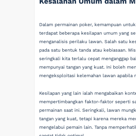
Kesalahan Umum dalam 
Dalam permainan poker, kemampuan untuk 
terdapat beberapa kesilapan umum yang se
menganalisis perilaku lawan. Salah satu k
pada satu bentuk tanda atau kebiasaan. Misa
seringkali kita terlalu cepat menganggap b
mempunyai tangan yang kuat. Ini boleh me
mengeksploitasi kelemahan lawan apabila
Kesilapan yang lain ialah mengabaikan konte
mempertimbangkan faktor-faktor seperti sa
permainan saat ini. Seringkali, lawan mun
tangan yang kuat, tetapi karena mereka m
mengelabui pemain lain. Tanpa memperhatik
sangat tidak optimal.