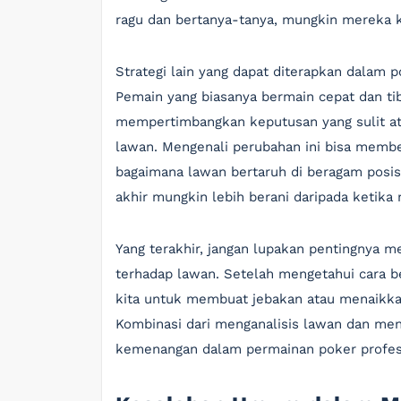
ragu dan bertanya-tanya, mungkin mereka 
Strategi lain yang dapat diterapkan dalam
Pemain yang biasanya bermain cepat dan ti
mempertimbangkan keputusan yang sulit 
lawan. Mengenali perubahan ini bisa member
bagaimana lawan bertaruh di beragam posisi
akhir mungkin lebih berani daripada ketika 
Yang terakhir, jangan lupakan pentingnya m
terhadap lawan. Setelah mengetahui cara b
kita untuk membuat jebakan atau menaikkan 
Kombinasi dari menganalisis lawan dan meny
kemenangan dalam permainan poker profesi