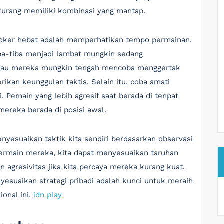
kurang memiliki kombinasi yang mantap.
 poker hebat adalah memperhatikan tempo permainan.
ba-tiba menjadi lambat mungkin sedang
atau mereka mungkin tengah mencoba menggertak
ikan keunggulan taktis. Selain itu, coba amati
. Pemain yang lebih agresif saat berada di tenpat
mereka berada di posisi awal.
enyesuaikan taktik kita sendiri berdasarkan observasi
ermain mereka, kita dapat menyesuaikan taruhan
agresivitas jika kita percaya mereka kurang kuat.
esuaikan strategi pribadi adalah kunci untuk meraih
onal ini.
idn play