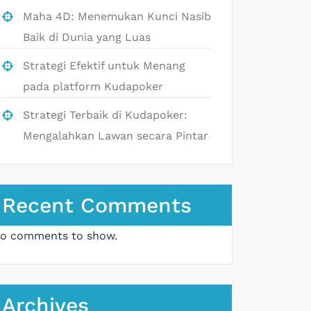
Maha 4D: Menemukan Kunci Nasib
Baik di Dunia yang Luas
Strategi Efektif untuk Menang
pada platform Kudapoker
Strategi Terbaik di Kudapoker:
Mengalahkan Lawan secara Pintar
Recent Comments
o comments to show.
Archives