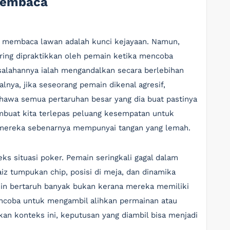
Membaca
membaca lawan adalah kunci kejayaan. Namun,
ring dipraktikkan oleh pemain ketika mencoba
esalahannya ialah mengandalkan secara berlebihan
lnya, jika seseorang pemain dikenal agresif,
ahawa semua pertaruhan besar yang dia buat pastinya
mbuat kita terlepas peluang kesempatan untuk
 mereka sebenarnya mempunyai tangan yang lemah.
ks situasi poker. Pemain seringkali gagal dalam
iz tumpukan chip, posisi di meja, dan dinamika
gkin bertaruh banyak bukan kerana mereka memiliki
encoba untuk mengambil alihkan permainan atau
an konteks ini, keputusan yang diambil bisa menjadi