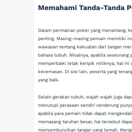
Memahami Tanda-Tanda P
Dalam permainan poker yang menantang, 
penting. Masing-masing pemain memiliki in
wawasan tentang kekuatan dari tangan merek
bahasa tubuh. Misalnya, apabila seseorang
memperbaiki letak keripik miliknya, hal ini
kecemasan. Di sisi lain, peserta yang tena
yang baik.
Selain gerakan tubuh, wajah wajah juga da
menutupi perasaan sendiri cenderung punya 
apabila para pemain tidak dapat mengendal
memasang taruhan besar, hal tersebut dap
menyembunyikan tangan yang lemah. Menga