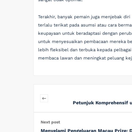
Terakhir, banyak pemain juga menjebak diri
terlalu terikat pada asumsi atau cara berma
keupayaan untuk beradaptasi dengan peruba
untuk menyesuaikan pembacaan mereka be
lebih fleksibel dan terbuka kepada pelbagai
membaca lawan dan meningkat peluang keja
Petunjuk Komprehensif u
Next post
Menyelami Pengeluaran Macau Prize: 