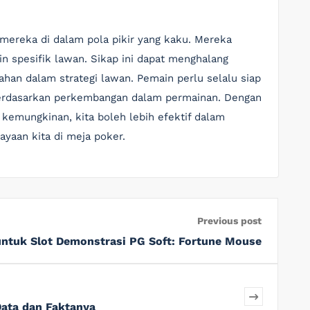
 mereka di dalam pola pikir yang kaku. Mereka
in spesifik lawan. Sikap ini dapat menghalang
han dalam strategi lawan. Pemain perlu selalu siap
rdasarkan perkembangan dalam permainan. Dengan
 kemungkinan, kita boleh lebih efektif dalam
yaan kita di meja poker.
Previous post
ntuk Slot Demonstrasi PG Soft: Fortune Mouse
Data dan Faktanya