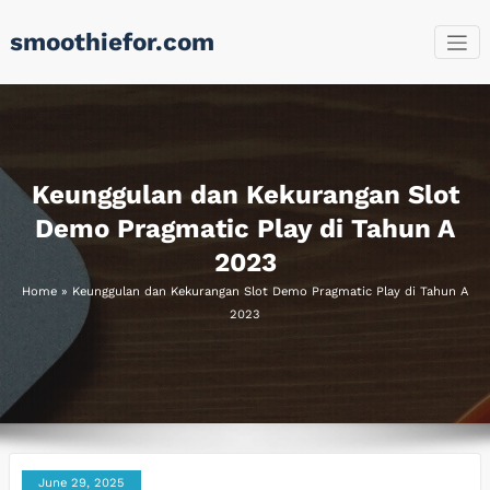
Skip
smoothiefor.com
to
content
Keunggulan dan Kekurangan Slot
Demo Pragmatic Play di Tahun A
2023
Home
»
Keunggulan dan Kekurangan Slot Demo Pragmatic Play di Tahun A
2023
June 29, 2025