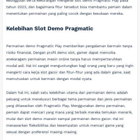
keunggulan serta kekurangan mengenai slot demo Pragmatic Play pada
tahun 2023, dan bagaimana fitur tersebut bisa membantu pemain dalam
menentukan permainan yang paling cocok dengan kesukaan mereka.
Kelebihan Slot Demo Pragmatic
Permainan demo Pragmatic Play memberikan pengalaman bermain tanpa
risiko finansial. Dengan profil demo slot, gamer dapat mencoba
anekaragam permainan mesin online tanpa harus mempertaruhkan
modal asli. Hal ini sangat menguntungkan bagi orang yang baru yang ingin
mengerti cara kerja slot gacor dan fitur-fitur yang ada dalam game, saat
memutuskan untuk bermain dengan modal nyata.
Dalam hal ini, salah satu kelebihan utama dari permainan demo adalah
peluang untuk menelusuri berbagai tema permainan dan jenis permainan
yang ditawarkan oleh Pragmatic Play. Menggunakan demo permainan,
pemain dapat mencari yang mana yang terbaik mereka temukan menarik,
mulai dari slot demo maxwin sampai permainan demo gacor. Hal ini
menawarkan fleksibilitas dan kesempatan untuk mencari game yang
sesuai dengan preferensi masing-masing.