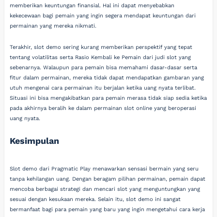
memberikan keuntungan finansial. Hal ini dapat menyebabkan
kekecewaan bagi pemain yang ingin segera mendapat keuntungan dari
permainan yang mereka nikmati.
Terakhir, slot demo sering kurang memberikan perspektif yang tepat
tentang volatilitas serta Rasio Kembali ke Pemain dari judi slot yang
sebenarnya. Walaupun para pemain bisa memahami dasar-dasar serta
fitur dalam permainan, mereka tidak dapat mendapatkan gambaran yang
utuh mengenai cara permainan itu berjalan ketika uang nyata terlibat.
Situasi ini bisa mengakibatkan para pemain merasa tidak siap sedia ketika
pada akhirnya beralih ke dalam permainan slot online yang beroperasi
uang nyata.
Kesimpulan
Slot demo dari Pragmatic Play menawarkan sensasi bermain yang seru
tanpa kehilangan uang. Dengan beragam pilihan permainan, pemain dapat
mencoba berbagai strategi dan mencari slot yang menguntungkan yang
sesuai dengan kesukaan mereka. Selain itu, slot demo ini sangat
bermanfaat bagi para pemain yang baru yang ingin mengetahui cara kerja