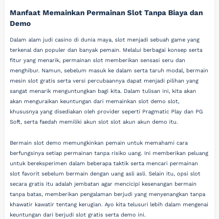
Manfaat Memainkan Permainan Slot Tanpa Biaya dan
Demo
Dalam alam judi casino di dunia maya, slot menjadi sebuah game yang
terkenal dan populer dan banyak pemain. Melalui berbagai konsep serta
fitur yang menarik, permainan slot memberikan sensasi seru dan
menghibur. Namun, sebelum masuk ke dalam serta taruh modal, bermain
mesin slot gratis serta versi percubaannya dapat menjadi pilihan yang
sangat menarik menguntungkan bagi kita. Dalam tulisan ini, kita akan
akan menguraikan keuntungan dari memainkan slot demo slot,
khususnya yang disediakan oleh provider seperti Pragmatic Play dan PG
Soft, serta faedah memiliki akun slot slot akun akun demo itu.
Bermain slot demo memungkinkan pemain untuk memahami cara
berfungsinya setiap permainan tanpa risiko uang. Ini memberikan peluang
untuk bereksperimen dalam beberapa taktik serta mencari permainan
slot favorit sebelum bermain dengan uang asli asli. Selain itu, opsi slot
secara gratis itu adalah jembatan agar mencicipi kesenangan bermain
tanpa batas, memberikan pengalaman berjudi yang menyenangkan tanpa
khawatir kawatir tentang kerugian. Ayo kita telusuri lebih dalam mengenai
keuntungan dari berjudi slot gratis serta demo ini.