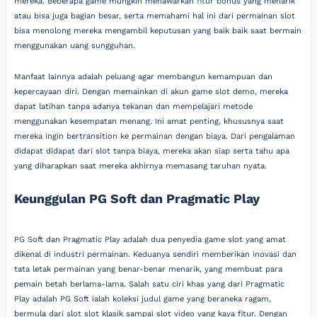
mereka. Beberapa game mungkin menawarkan fitur bonus yang menarik
atau bisa juga bagian besar, serta memahami hal ini dari permainan slot
bisa menolong mereka mengambil keputusan yang baik baik saat bermain
menggunakan uang sungguhan.
Manfaat lainnya adalah peluang agar membangun kemampuan dan
kepercayaan diri. Dengan memainkan di akun game slot demo, mereka
dapat latihan tanpa adanya tekanan dan mempelajari metode
menggunakan kesempatan menang. Ini amat penting, khususnya saat
mereka ingin bertransition ke permainan dengan biaya. Dari pengalaman
didapat didapat dari slot tanpa biaya, mereka akan siap serta tahu apa
yang diharapkan saat mereka akhirnya memasang taruhan nyata.
Keunggulan PG Soft dan Pragmatic Play
PG Soft dan Pragmatic Play adalah dua penyedia game slot yang amat
dikenal di industri permainan. Keduanya sendiri memberikan inovasi dan
tata letak permainan yang benar-benar menarik, yang membuat para
pemain betah berlama-lama. Salah satu ciri khas yang dari Pragmatic
Play adalah PG Soft ialah koleksi judul game yang beraneka ragam,
bermula dari slot slot klasik sampai slot video yang kaya fitur. Dengan