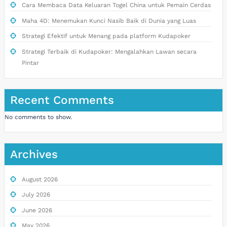
Cara Membaca Data Keluaran Togel China untuk Pemain Cerdas
Maha 4D: Menemukan Kunci Nasib Baik di Dunia yang Luas
Strategi Efektif untuk Menang pada platform Kudapoker
Strategi Terbaik di Kudapoker: Mengalahkan Lawan secara
Pintar
Recent Comments
No comments to show.
Archives
August 2026
July 2026
June 2026
May 2026