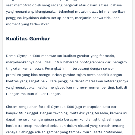
saat memotret objek yang sedang bergerak atau dalam situasi cahaya
yang menantang. Menggunakan teknologi mutakhir, alat ini memberikan
pengguna keyakinan dalam setiap potret, menjamin bahwa tidak ada
moment yang terlewatkan.
Kualitas Gambar
Demo Olympus 1000 menawarkan kualitas gambar yang fantastis,
menyebabkannya opsi ideal untuk beberapa photographers dari beragam
tingkatan kemampuan. Perangkat ini ini terpasang dengan sensor
premium yang bisa mengeluarkan gambar tajam serta spesifik dengan
kontras yang sangat baik. Para pengguna dapat merasakan keterangannya
yang menakjubkan ketika mengabadikan momen-momen penting, baik di
ruangan maupun di luar ruangan.
Sistem pengolahan foto di Olympus 1000 juga merupakan satu dari
banyak fitur unggul. Dengan teknologi mutakhir yang tersedia, kamera ini
dapat menurunkan gangguan pada beragam kondisi lighting, sehingga
hasil citra tetap maksimal sekalipun dalam situasi yang rendah tentang
cahaya. Sehingga adalah gambar yang tampak murni serta profesional,