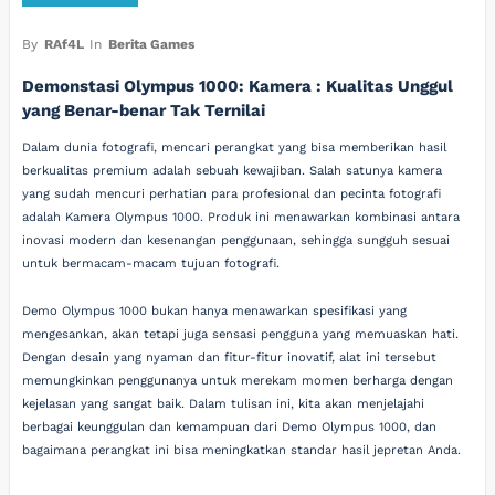
By
RAf4L
In
Berita Games
Demonstasi Olympus 1000: Kamera : Kualitas Unggul
yang Benar-benar Tak Ternilai
Dalam dunia fotografi, mencari perangkat yang bisa memberikan hasil
berkualitas premium adalah sebuah kewajiban. Salah satunya kamera
yang sudah mencuri perhatian para profesional dan pecinta fotografi
adalah Kamera Olympus 1000. Produk ini menawarkan kombinasi antara
inovasi modern dan kesenangan penggunaan, sehingga sungguh sesuai
untuk bermacam-macam tujuan fotografi.
Demo Olympus 1000 bukan hanya menawarkan spesifikasi yang
mengesankan, akan tetapi juga sensasi pengguna yang memuaskan hati.
Dengan desain yang nyaman dan fitur-fitur inovatif, alat ini tersebut
memungkinkan penggunanya untuk merekam momen berharga dengan
kejelasan yang sangat baik. Dalam tulisan ini, kita akan menjelajahi
berbagai keunggulan dan kemampuan dari Demo Olympus 1000, dan
bagaimana perangkat ini bisa meningkatkan standar hasil jepretan Anda.