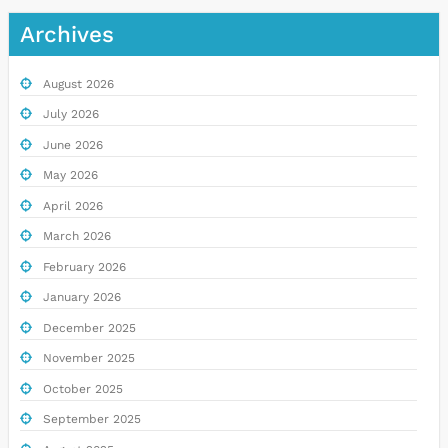
Archives
August 2026
July 2026
June 2026
May 2026
April 2026
March 2026
February 2026
January 2026
December 2025
November 2025
October 2025
September 2025