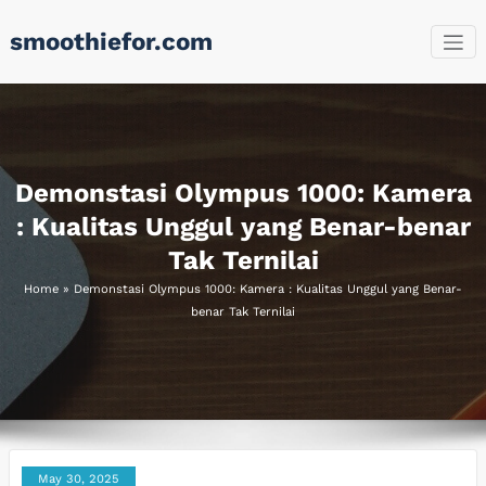
Skip
smoothiefor.com
to
content
Demonstasi Olympus 1000: Kamera
: Kualitas Unggul yang Benar-benar
Tak Ternilai
Home
»
Demonstasi Olympus 1000: Kamera : Kualitas Unggul yang Benar-
benar Tak Ternilai
May 30, 2025